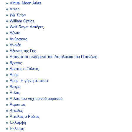
Virtual Moon Atlas
Vixen
Wil Tirion
William Optics
Wolf-Rayet Αστέρες
Άζωτο
Άνθρακας
Άνοιξη
Άξονας της Γης
Άπαντα τα σωζόμενα του Αυτολύκου του Πιτανέως
Άρατος
Άρατος ο Σολεύς
Άρης
Άρης. Η γήινη αποικία
Άστρο
Άτλας
Άτλας του νυχτερινού ουρανού
Άτρακτος
Άτταλος
Άτταλος ο Ρόδιος
Έκλαμψη
Έκλειψη