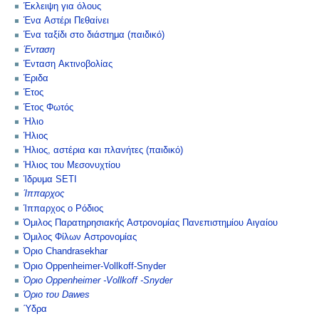
Έκλειψη για όλους
Ένα Αστέρι Πεθαίνει
Ένα ταξίδι στο διάστημα (παιδικό)
Ένταση
Ένταση Ακτινοβολίας
Έριδα
Έτος
Έτος Φωτός
Ήλιο
Ήλιος
Ήλιος, αστέρια και πλανήτες (παιδικό)
Ήλιος του Μεσονυχτίου
Ίδρυμα SETI
Ίππαρχος
Ίππαρχος ο Ρόδιος
Όμιλος Παρατηρησιακής Αστρονομίας Πανεπιστημίου Αιγαίου
Όμιλος Φίλων Αστρονομίας
Όριο Chandrasekhar
Όριο Oppenheimer-Vollkoff-Snyder
Όριο Oppenheimer -Vollkoff -Snyder
Όριο του Dawes
Ύδρα