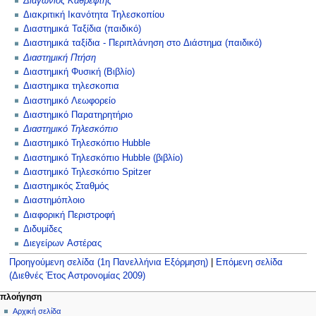
Διαγώνιος Καθρέφτης
Διακριτική Ικανότητα Τηλεσκοπίου
Διαστημικά Ταξίδια (παιδικό)
Διαστημικά ταξίδια - Περιπλάνηση στο Διάστημα (παιδικό)
Διαστημική Πτήση
Διαστημική Φυσική (Βιβλίο)
Διαστημικα τηλεσκοπια
Διαστημικό Λεωφορείο
Διαστημικό Παρατηρητήριο
Διαστημικό Τηλεσκόπιο
Διαστημικό Τηλεσκόπιο Hubble
Διαστημικό Τηλεσκόπιο Hubble (βιβλίο)
Διαστημικό Τηλεσκόπιο Spitzer
Διαστημικός Σταθμός
Διαστημόπλοιο
Διαφορική Περιστροφή
Διδυμίδες
Διεγείρων Αστέρας
Προηγούμενη σελίδα (1η Πανελλήνια Εξόρμηση)
|
Επόμενη σελίδα
(Διεθνές Έτος Αστρονομίας 2009)
Μ
ενέργειες σελίδας
προσωπικά εργαλεία
πλοήγηση
ειδική
δημιουργία
Αρχική σελίδα
ε