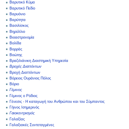
Βαρυτικό Κύμα
Βαρυτικό Πεδίο
Βαρυόνιο
Βαρύτητα
Βασιλίσκος
Βηρύλλιο
Βιοαστρονομία
Βολίδα
Βορράς
Βοώτης
Βραζιλιάνικη Διαστημική Υπηρεσία
Βροχές Διαττόντων
Βροχή Διαττόντων
Βόρειος Ουράνιος Πόλος
Βόριο
Γέμινος
Γέμινος ο Ρόδιος
Γένεσις - Η καταγωγή του Ανθρώπου και του Σύμπαντος
Γήινος Ισημερινός
Γαιοκεντρισμός
Γαλαξίας
Γαλαξιακές Συντεταγμένες