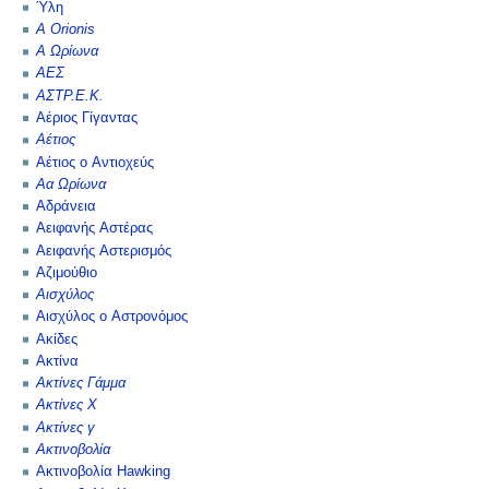
Ύλη
Α Orionis
Α Ωρίωνα
ΑΕΣ
ΑΣΤΡ.Ε.Κ.
Αέριος Γίγαντας
Αέτιος
Αέτιος ο Αντιοχεύς
Αα Ωρίωνα
Αδράνεια
Αειφανής Αστέρας
Αειφανής Αστερισμός
Αζιμούθιο
Αισχύλος
Αισχύλος ο Αστρονόμος
Ακίδες
Ακτίνα
Ακτίνες Γάμμα
Ακτίνες Χ
Ακτίνες γ
Ακτινοβολία
Ακτινοβολία Hawking