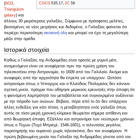
CGCG
535.17,
2C
56
(
M33
,
Triangulum
galaxy
) και
άλλους 30 μικρότερους γαλαξίες. Σύμφωνα με πρόσφατες μελέτες,
βασισμένες σε νέες μετρήσεις και δεδομένα, ο Γαλαξίας φαίνεται ότι
περιέχει περισσότερη
σκοτεινή ύλη
και μπορεί να έχει τη μεγαλύτερη
μάζα στην ομάδα.
Ιστορικά στοιχεία
Καθώς ο Γαλαξίας της Ανδρομέδας είναι ορατός με γυμνό μάτι,
αναμενόμενο είναι να αναφέρεται πριν την πρώτη χρήση του
τηλεσκοπίου στην Αστρονομία, το 1609 από τον Γαλιλαίο. Ακόμα και
αναφορές από την αρχαιότητα θα έπρεπε να υπάρχουν. Ωστόσο
αστρονόμοι όπως ο Ίππαρχος και ο Κλαύδιος Πτολεμαίος δεν κάνουν
σχετική μνεία, πράγμα που οδήγησε μερικούς ερευνητές στην άποψη ότι
η φαινόμενη λαμπρότητά του μεταβάλλεται και συγκεκριμένα αυξάνεται
με την πάροδο των αιώνων. Βέβαια, πέρα από το ότι δεν υπάρχουν
άλλες ενδείξεις για κάτι τέτοιο, η μεταβλητότητα ενός γαλαξία όπως
αυτός σε τόσο μικρή χρονική κλίμακα θεωρείται σήμερα απίθανη και
από θεωρητική άποψη. Εξάλλου και αστρονόμοι των νεώτερων χρόνων
όπως ο Τύχων (Τυχό Μπραχέ, 1546-1601), ο τελευταίος μεγάλος
παρατηρητής του ουρανού χωρίς τηλεσκόπιο, δεν τον αναφέρουν. Η
πρώτη βεβαιωμένη μνεία του Γαλαξία της Ανδρομέδας γίνεται από τον