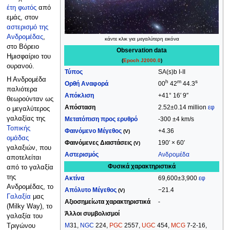
έτη φωτός
από
εμάς, στον
αστερισμό της
Ανδρομέδας
,
κάντε κλικ για μεγαλύτερη εικόνα
στο Βόρειο
Observation data
Ημισφαίριο του
(
Epoch
J2000.0
)
ουρανού.
Τύπος
SA(s)b I-II
Η Ανδρομέδα
h
m
s
Ορθή Αναφορά
00
42
44.3
παλιότερα
Απόκλιση
+41° 16′ 9″
θεωρούνταν ως
Απόσταση
2.52±0.14 million
εφ
ο μεγαλύτερος
γαλαξίας της
Μετατόπιση προς ερυθρό
-300 ±4 km/s
Τοπικής
Φαινόμενο Μέγεθος
+4.36
(V)
ομάδας
Φαινόμενες Διαστάσεις
190′ × 60′
(V)
γαλαξιών, που
Αστερισμός
Ανδρομέδα
αποτελείται
Φυσικά χαρακτηριστικά
από το γαλαξία
της
Ακτίνα
69,600±3,900
εφ
Ανδρομέδας, το
Απόλυτο Μέγεθος
−21.4
(V)
Γαλαξία
μας
Αξιοσημείωτα χαρακτηριστικά
-
(Milky Way), το
Άλλοι συμβολισμοί
γαλαξία του
M
31,
NGC
224,
PGC
2557,
UGC
454,
MCG
7-2-16,
Τριγώνου