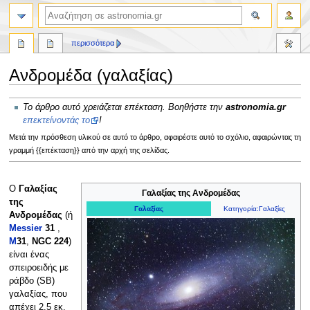
αναζήτηση
περισσότερα
Ανδρομέδα (γαλαξίας)
Πήδηση
Πήδηση
Το άρθρο αυτό χρειάζεται επέκταση. Βοηθήστε την
astronomia.gr
στην
στην
επεκτείνοντάς το
!
πλοήγηση
αναζήτηση
Μετά την πρόσθεση υλικού σε αυτό το άρθρο, αφαιρέστε αυτό το σχόλιο, αφαιρώντας τη
γραμμή {{επέκταση}} από την αρχή της σελίδας.
Ο
Γαλαξίας
Γαλαξίας της Ανδρομέδας
της
Γαλαξίας
Κατηγορία:Γαλαξίες
Ανδρομέδας
(ή
Messier
31
,
M
31
,
NGC 224
)
είναι ένας
σπειροειδής με
ράβδο (SB)
γαλαξίας, που
απέχει 2.5 εκ.