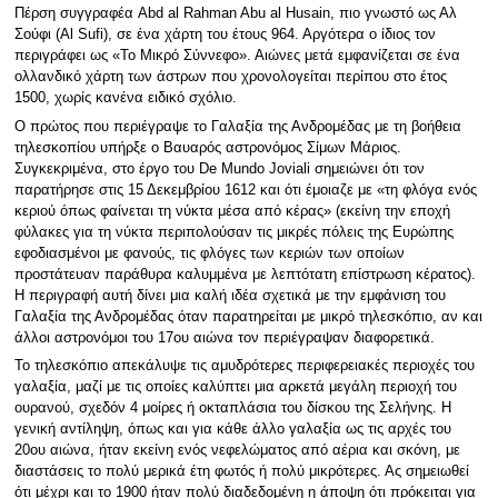
Πέρση συγγραφέα Abd al Rahman Abu al Husain, πιο γνωστό ως Αλ
Σούφι (Al Sufi), σε ένα χάρτη του έτους 964. Αργότερα ο ίδιος τον
περιγράφει ως «Το Μικρό Σύννεφο». Αιώνες μετά εμφανίζεται σε ένα
ολλανδικό χάρτη των άστρων που χρονολογείται περίπου στο έτος
1500, χωρίς κανένα ειδικό σχόλιο.
Ο πρώτος που περιέγραψε το Γαλαξία της Ανδρομέδας με τη βοήθεια
τηλεσκοπίου υπήρξε ο Βαυαρός αστρονόμος Σίμων Μάριος.
Συγκεκριμένα, στο έργο του De Mundo Joviali σημειώνει ότι τον
παρατήρησε στις 15 Δεκεμβρίου 1612 και ότι έμοιαζε με «τη φλόγα ενός
κεριού όπως φαίνεται τη νύκτα μέσα από κέρας» (εκείνη την εποχή
φύλακες για τη νύκτα περιπολούσαν τις μικρές πόλεις της Ευρώπης
εφοδιασμένοι με φανούς, τις φλόγες των κεριών των οποίων
προστάτευαν παράθυρα καλυμμένα με λεπτότατη επίστρωση κέρατος).
Η περιγραφή αυτή δίνει μια καλή ιδέα σχετικά με την εμφάνιση του
Γαλαξία της Ανδρομέδας όταν παρατηρείται με μικρό τηλεσκόπιο, αν και
άλλοι αστρονόμοι του 17ου αιώνα τον περιέγραψαν διαφορετικά.
Το τηλεσκόπιο απεκάλυψε τις αμυδρότερες περιφερειακές περιοχές του
γαλαξία, μαζί με τις οποίες καλύπτει μια αρκετά μεγάλη περιοχή του
ουρανού, σχεδόν 4 μοίρες ή οκταπλάσια του δίσκου της Σελήνης. Η
γενική αντίληψη, όπως και για κάθε άλλο γαλαξία ως τις αρχές του
20ου αιώνα, ήταν εκείνη ενός νεφελώματος από αέρια και σκόνη, με
διαστάσεις το πολύ μερικά έτη φωτός ή πολύ μικρότερες. Ας σημειωθεί
ότι μέχρι και το 1900 ήταν πολύ διαδεδομένη η άποψη ότι πρόκειται για