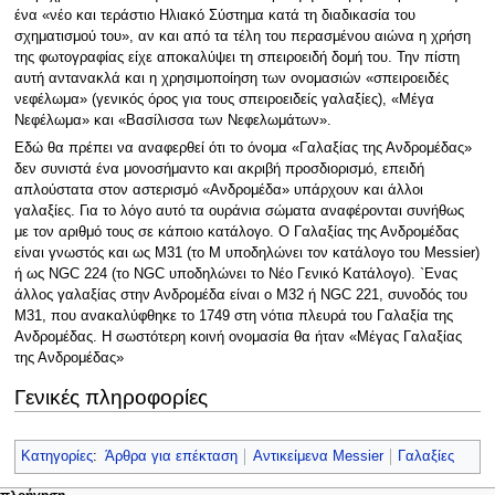
ένα «νέο και τεράστιο Ηλιακό Σύστημα κατά τη διαδικασία του
σχηματισμού του», αν και από τα τέλη του περασμένου αιώνα η χρήση
της φωτογραφίας είχε αποκαλύψει τη σπειροειδή δομή του. Την πίστη
αυτή αντανακλά και η χρησιμοποίηση των ονομασιών «σπειροειδές
νεφέλωμα» (γενικός όρος για τους σπειροειδείς γαλαξίες), «Μέγα
Νεφέλωμα» και «Βασίλισσα των Νεφελωμάτων».
Εδώ θα πρέπει να αναφερθεί ότι το όνομα «Γαλαξίας της Ανδρομέδας»
δεν συνιστά ένα μονοσήμαντο και ακριβή προσδιορισμό, επειδή
απλούστατα στον αστερισμό «Ανδρομέδα» υπάρχουν και άλλοι
γαλαξίες. Για το λόγο αυτό τα ουράνια σώματα αναφέρονται συνήθως
με τον αριθμό τους σε κάποιο κατάλογο. Ο Γαλαξίας της Ανδρομέδας
είναι γνωστός και ως M31 (το M υποδηλώνει τον κατάλογο του Messier)
ή ως NGC 224 (το NGC υποδηλώνει το Νέο Γενικό Κατάλογο). `Ενας
άλλος γαλαξίας στην Ανδρομέδα είναι ο M32 ή NGC 221, συνοδός του
M31, που ανακαλύφθηκε το 1749 στη νότια πλευρά του Γαλαξία της
Ανδρομέδας. Η σωστότερη κοινή ονομασία θα ήταν «Μέγας Γαλαξίας
της Ανδρομέδας»
Γενικές πληροφορίες
Κατηγορίες
:
Άρθρα για επέκταση
Αντικείμενα Messier
Γαλαξίες