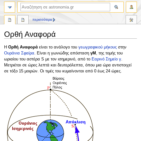
αναζήτηση
περισσότερα
Ορθή Αναφορά
Πήδηση
Πήδηση
Η
Ορθή Αναφορά
είναι το ανάλογο του
γεωγραφικού μήκους
στην
στην
στην
Ουράνια Σφαίρα
. Είναι η γωνιώδης απόσταση
γΜ
, της τομής του
πλοήγηση
αναζήτηση
ωριαίου του αστέρα S με τον ισημερινό, από το
Εαρινό Σημείο γ
.
Μετριέται σε ώρες λεπτά και δευτερόλεπτα, όπου μια ώρα αντιστοιχεί
σε τόξο 15 μοιρών. Οι τιμές του κυμαίνονται από 0 έως 24 ώρες.