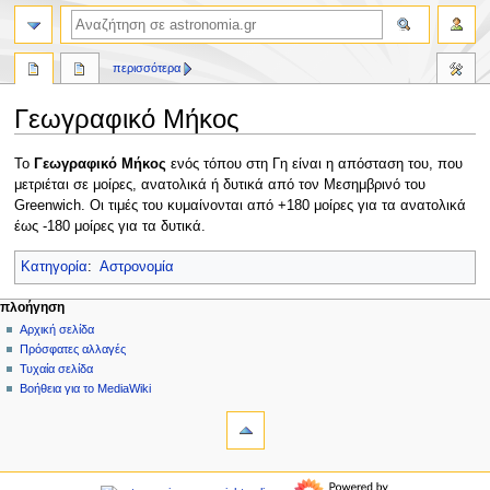
αναζήτηση
περισσότερα
Γεωγραφικό Μήκος
Πήδηση
Πήδηση
Το
Γεωγραφικό Μήκος
ενός τόπου στη Γη είναι η απόσταση του, που
στην
στην
μετριέται σε μοίρες, ανατολικά ή δυτικά από τον Μεσημβρινό του
πλοήγηση
αναζήτηση
Greenwich. Οι τιμές του κυμαίνονται από +180 μοίρες για τα ανατολικά
έως -180 μοίρες για τα δυτικά.
Κατηγορία
:
Αστρονομία
Μ
ενέργειες σελίδας
προσωπικά εργαλεία
πλοήγηση
σελίδα
δημιουργία
Αρχική σελίδα
ε
λογαριασμού
συζήτηση
Πρόσφατες αλλαγές
ν
σύνδεση
ανάγνωση
Τυχαία σελίδα
ο
προβολή
Βοήθεια για το MediaWiki
ύ
εργαλεία
κώδικα
ιστορικό
Τι
π
συνδέει
λ
εδώ
πλοήγηση
ο
Σχετικές