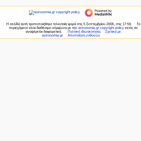
λ
εδώ
πλοήγηση
ο
Σχετικές
Αρχική
ή
αλλαγές
σελίδα
Ειδικές
γ
Πρόσφατες
Η σελίδα αυτή τροποποιήθηκε τελευταία φορά στις 5 Σεπτεμβρίου 2006, στις 17:59.
Το
σελίδες
η
περιεχόμενο είναι διαθέσιμο σύμφωνα με την
astronomia.gr copyright policy
εκτός αν
αλλαγές
Εκτυπώσιμη
αναφέρεται διαφορετικά.
Πολιτική ιδιωτικότητας
Σχετικά με
Τυχαία
σ
astronomia.gr
Αποποίηση ευθυνών
έκδοση
σελίδα
η
Σταθερός
Βοήθεια
σύνδεσμος
ς
για
Πληροφορίες
το
σελίδας
MediaWiki