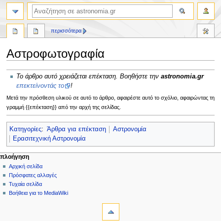
αναζήτηση
περισσότερα
Αστροφωτογραφία
Πήδηση
Πήδηση
Το άρθρο αυτό χρειάζεται επέκταση. Βοηθήστε την
astronomia.gr
στην
στην
επεκτείνοντάς το
!
πλοήγηση
αναζήτηση
Μετά την πρόσθεση υλικού σε αυτό το άρθρο, αφαιρέστε αυτό το σχόλιο, αφαιρώντας τη
γραμμή {{επέκταση}} από την αρχή της σελίδας.
Κατηγορίες
:
Άρθρα για επέκταση
Αστρονομία
Ερασιτεχνική Αστρονομία
Μ
ενέργειες σελίδας
προσωπικά εργαλεία
πλοήγηση
σελίδα
δημιουργία
Αρχική σελίδα
ε
λογαριασμού
συζήτηση
Πρόσφατες αλλαγές
ν
σύνδεση
ανάγνωση
Τυχαία σελίδα
ο
προβολή
Βοήθεια για το MediaWiki
ύ
εργαλεία
κώδικα
ιστορικό
Τι
π
συνδέει