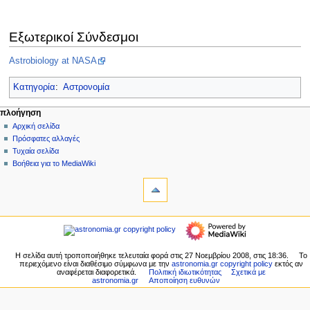
Εξωτερικοί Σύνδεσμοι
Astrobiology at NASA
Κατηγορία
:
Αστρονομία
Μ
ενέργειες σελίδας
προσωπικά εργαλεία
πλοήγηση
σελίδα
δημιουργία
Αρχική σελίδα
ε
λογαριασμού
συζήτηση
Πρόσφατες αλλαγές
ν
σύνδεση
ανάγνωση
Τυχαία σελίδα
ο
προβολή
Βοήθεια για το MediaWiki
ύ
εργαλεία
κώδικα
ιστορικό
Τι
π
συνδέει
λ
εδώ
πλοήγηση
ο
Σχετικές
Αρχική
ή
αλλαγές
σελίδα
Ειδικές
γ
Πρόσφατες
Η σελίδα αυτή τροποποιήθηκε τελευταία φορά στις 27 Νοεμβρίου 2008, στις 18:36.
Το
σελίδες
η
περιεχόμενο είναι διαθέσιμο σύμφωνα με την
astronomia.gr copyright policy
εκτός αν
αλλαγές
Εκτυπώσιμη
αναφέρεται διαφορετικά.
Πολιτική ιδιωτικότητας
Σχετικά με
Τυχαία
σ
astronomia.gr
Αποποίηση ευθυνών
έκδοση
σελίδα
η
Σταθερός
Βοήθεια
σύνδεσμος