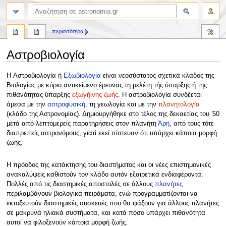
αναζήτηση
περισσότερα
Αστροβιολογία
Πήδηση
Πήδηση
H Αστροβιολογία ή
Εξωβιολογία
είναι νεοσύστατος σχετικά κλάδος της
στην
στην
Βιολογίας με κύριο αντικείμενο έρευνας τη μελέτη τής ύπαρξης ή της
πλοήγηση
αναζήτηση
πιθανότητας ύπαρξης
εξωγήινης ζωής
. Η αστροβιολογία συνδέεται
άμεσα με την
αστροφυσική
, τη γεωλογία και με την
πλανητολογία
(κλάδο της Αστρονομίας). Δημιουργήθηκε στο τέλος της δεκαετίας του '50
μετά από λεπτομερείς παρατηρήσεις στον πλανήτη
Άρη
, από τους τότε
διαπρεπείς αστρονόμους, γιατί εκεί πίστευαν ότι υπάρχει κάποια μορφή
ζωής.
Η πρόοδος της κατάκτησης του διαστήματος και οι νέες επιστημονικές
ανακαλύψεις καθιστούν τον κλάδο αυτόν εξαιρετικά ενδιαφέροντα.
Πολλές από τις διαστημικές αποστολές σε άλλους
πλανήτες
περιλαμβάνουν βιολογικά πειράματα, ενώ προγραμματίζονται να
εκτοξευτούν διαστημικές συσκευές που θα ψάξουν για άλλους πλανήτες
σε μακρυνά ηλιακά συστήματα, και κατά πόσο υπάρχει πιθανότητα
αυτοί να φιλοξενούν κάποια μορφή ζωής.