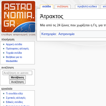
σελίδα
συζήτηση
προβολή κώδικα
ισ
Άτρακτος
Πήδηση
Πήδηση
Μία από τις 24 ζώνες που χωρίζεται η Γη, για 
στην
στην
πλοήγηση
αναζήτηση
Κατηγορία
:
Αστρονομία
Μ
πλοήγηση
ε
Αρχική σελίδα
Πρόσφατες αλλαγές
ν
Τυχαία σελίδα
ο
Βοήθεια για το
ύ
MediaWiki
π
αναζήτηση
λ
ο
ή
γ
εργαλεία
η
Τι συνδέει εδώ
σ
Σχετικές αλλαγές
η
Ειδικές σελίδες