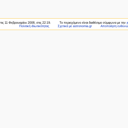
τις 11 Φεβρουαρίου 2008, στις 22:19.
Το περιεχόμενο είναι διαθέσιμο σύμφωνα με την
a
Πολιτική ιδιωτικότητας
Σχετικά με astronomia.gr
Αποποίηση ευθυν