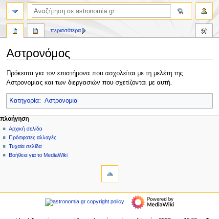
αναζήτηση
περισσότερα
Αστρονόμος
Πήδηση
Πήδηση
Πρόκειται για τον επιστήμονα που ασχολείται με τη μελέτη της
στην
στην
Αστρονομίας και των διεργασιών που σχετίζονται με αυτή.
πλοήγηση
αναζήτηση
Κατηγορία
:
Αστρονομία
Μ
ενέργειες σελίδας
προσωπικά εργαλεία
πλοήγηση
σελίδα
δημιουργία
Αρχική σελίδα
ε
λογαριασμού
συζήτηση
Πρόσφατες αλλαγές
ν
σύνδεση
ανάγνωση
Τυχαία σελίδα
ο
προβολή
Βοήθεια για το MediaWiki
ύ
εργαλεία
κώδικα
ιστορικό
Τι
π
συνδέει
λ
εδώ
πλοήγηση
ο
Σχετικές
Αρχική
ή
αλλαγές
σελίδα
Ειδικές
γ
Πρόσφατες