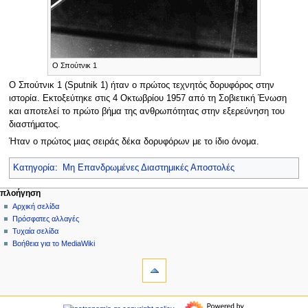
O Σπούτνικ 1
Ο Σπούτνικ 1 (Sputnik 1) ήταν ο πρώτος τεχνητός δορυφόρος στην
ιστορία. Εκτοξεύτηκε στις 4 Οκτωβρίου 1957 από τη Σοβιετική Ένωση
και αποτελεί το πρώτο βήμα της ανθρωπότητας στην εξερεύνηση του
διαστήματος.
Ήταν ο πρώτος μιας σειράς δέκα δορυφόρων με το ίδιο όνομα.
Κατηγορία
:
Μη Επανδρωμένες Διαστημικές Αποστολές
Μ
ενέργειες σελίδας
προσωπικά εργαλεία
πλοήγηση
σελίδα
δημιουργία
Αρχική σελίδα
ε
λογαριασμού
συζήτηση
Πρόσφατες αλλαγές
ν
σύνδεση
ανάγνωση
Τυχαία σελίδα
ο
προβολή
Βοήθεια για το MediaWiki
ύ
εργαλεία
κώδικα
ιστορικό
Τι
π
συνδέει
λ
εδώ
πλοήγηση
ο
Σχετικές