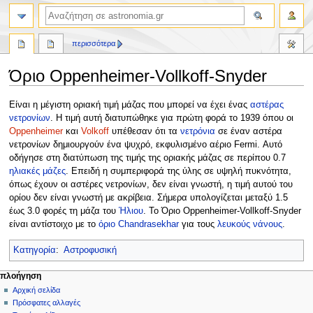
αναζήτηση
περισσότερα
Όριο Oppenheimer-Vollkoff-Snyder
Πήδηση
Πήδηση
Είναι η μέγιστη οριακή τιμή μάζας που μπορεί να έχει ένας
αστέρας
στην
στην
νετρονίων
. Η τιμή αυτή διατυπώθηκε για πρώτη φορά το 1939 όπου οι
πλοήγηση
αναζήτηση
Oppenheimer
και
Volkoff
υπέθεσαν ότι τα
νετρόνια
σε έναν αστέρα
νετρονίων δημιουργούν ένα ψυχρό, εκφυλισμένο αέριο Fermi. Αυτό
οδήγησε στη διατύπωση της τιμής της οριακής μάζας σε περίπου 0.7
ηλιακές μάζες
. Επειδή η συμπεριφορά της ύλης σε υψηλή πυκνότητα,
όπως έχουν οι αστέρες νετρονίων, δεν είναι γνωστή, η τιμή αυτού του
ορίου δεν είναι γνωστή με ακρίβεια. Σήμερα υπολογίζεται μεταξύ 1.5
έως 3.0 φορές τη μάζα του
Ήλιου
. Το Όριο Oppenheimer-Vollkoff-Snyder
είναι αντίστοιχο με το
όριο Chandrasekhar
για τους
λευκούς νάνους
.
Κατηγορία
:
Αστροφυσική
Μ
ενέργειες σελίδας
προσωπικά εργαλεία
πλοήγηση
σελίδα
δημιουργία
Αρχική σελίδα
ε
λογαριασμού
συζήτηση
Πρόσφατες αλλαγές
ν