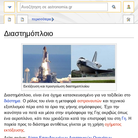
αναζήτηση
περισσότερα
Διαστημόπλοιο
Πήδηση
Πήδηση
στην
στην
πλοήγηση
αναζήτηση
Εκτόξευση και προσγείωση διαστημοπλοίου
Διαστημόπλοιο, είναι ένα όχημα κατασκευασμένο για να ταξιδεύει στο
διάστημα
. Ο ρόλος του είναι η μεταφορά
αστροναυτών
και τεχνικού
εξοπλισμού πέρα από τα όρια της γήινης ατμόσφαιρας. Έχει την
ικανότητα να πετά και μέσα στην ατμόσφαιρα της Γης ακριβώς όπως
ένα αεροπλάνο, κάτι που χρειάζεται κατά την επιστροφή του στη
Γη
. Η
πορεία προς το διάστημα αντιθέτως γίνεται με τη χρήση
οχήματος
εκτόξευσης
.