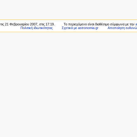
τις 21 Φεβρουαρίου 2007, στις 17:19.
Το περιεχόμενο είναι διαθέσιμο σύμφωνα με την
Πολιτική ιδιωτικότητας
Σχετικά με astronomia.gr
Αποποίηση ευθυν