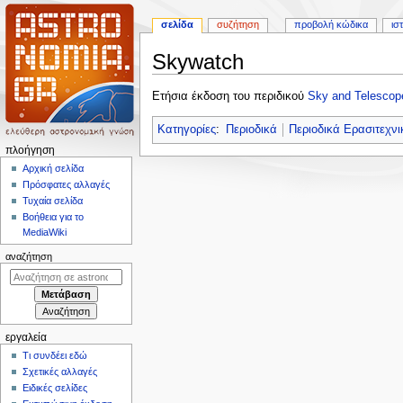
σελίδα
συζήτηση
προβολή κώδικα
ισ
Skywatch
Πήδηση
Πήδηση
Ετήσια έκδοση του περιδικού
Sky and Telescop
στην
στην
πλοήγηση
αναζήτηση
Κατηγορίες
:
Περιοδικά
Περιοδικά Ερασιτεχνι
Μ
πλοήγηση
ε
Αρχική σελίδα
Πρόσφατες αλλαγές
ν
Τυχαία σελίδα
ο
Βοήθεια για το
ύ
MediaWiki
π
αναζήτηση
λ
ο
ή
γ
εργαλεία
η
Τι συνδέει εδώ
σ
Σχετικές αλλαγές
η
Ειδικές σελίδες