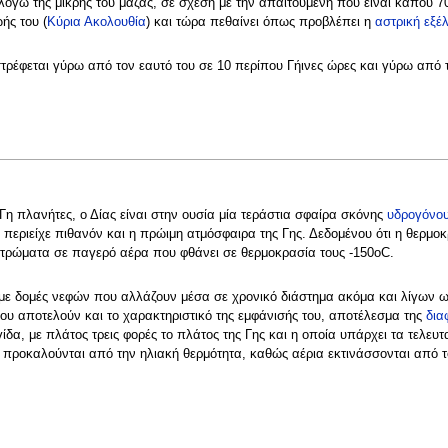
όγω της μικρής του μάζας, σε σχέση με την απαιτούμενη που είναι κάπου 7
ής του (
Κύρια Ακολουθία
) και τώρα πεθαίνει όπως προβλέπει η
αστρική εξέλ
στρέφεται γύρω από τον εαυτό του σε 10 περίπου Γήινες ώρες και γύρω από 
Γη πλανήτες, ο Δίας είναι στην ουσία μία τεράστια σφαίρα σκόνης
υδρογόνο
 περιείχε πιθανόν και η πρώιμη ατμόσφαιρα της Γης. Δεδομένου ότι η θερμοκ
στρώματα σε παγερό αέρα που φθάνει σε θερμοκρασία τους -150οC.
 με δομές νεφών που αλλάζουν μέσα σε χρονικό διάστημα ακόμα και λίγων ω
ου αποτελούν και το χαρακτηριστικό της εμφάνισής του, αποτέλεσμα της
δια
ιγίδα, με πλάτος τρεις φορές το πλάτος της Γης και η οποία υπάρχει τα τελε
 προκαλούνται από την ηλιακή θερμότητα, καθώς αέρια εκτινάσσονται από το