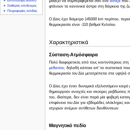
Εκτυπώσιμη έκδοση
μοιάζει να συμπεριφέρεται σαν ένα
αστέρι
που λ
ς
Σταθερός σύνδεσμος
φτάνουν τα κανονικά άστρα στη διάρκεια της ζω
Πληροφορίες σελίδας
Ο Δίας έχει διάμετρο 145000 km περίπου, περι
θερμοκρασία είναι -110 βαθμοί Κελσίου.
Χαρακτηριστικά
Σύσταση-Ατμόσφαιρα
Πολύ διαφορετικός από τους κοντινότερους στη 
μεθανίου
, δηλαδή κάποια απ' τα συστατικά που
θερμοκρασία του Δία μετατρέπεται στα υψηλά 
Ο Δίας έχει έναν δυναμικά εξελισσόμενο καιρό
δημιουργούν ανοιχτές και σκούρες ραβδώσεις π
του, ιδιαίτερα, δεν είναι παρά μία φοβερή κατα
επιφάνεια του Δία για εβδομάδες ολόκληρες και
ισχυρών ανέμων αντίθετων διευθύνσεων.
Μαγνητικό πεδίο