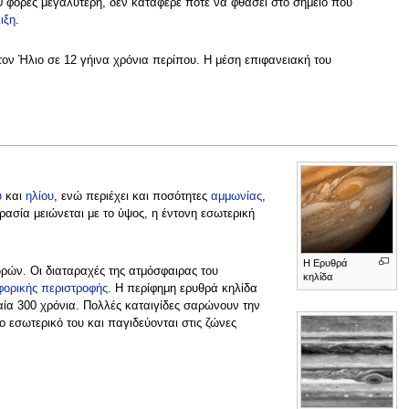
0 φορές μεγαλύτερη, δεν κατάφερε ποτέ να φθάσει στο σημείο που
ιξη
.
τον Ήλιο σε 12 γήινα χρόνια περίπου. Η μέση επιφανειακή του
υ
και
ηλίου
, ενώ περιέχει και ποσότητες
αμμωνίας
,
ρασία μειώνεται με το ύψος, η έντονη εσωτερική
Η Ερυθρά
ρών. Οι διαταραχές της ατμόσφαιρας του
κηλίδα
φορικής περιστροφής
. Η περίφημη ερυθρά κηλίδα
υταία 300 χρόνια. Πολλές καταιγίδες σαρώνουν την
 εσωτερικό του και παγιδεύονται στις ζώνες