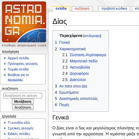
σελίδα
συζήτηση
προβολή κώδικα
ισ
Δίας
Πήδηση
Πήδηση
Περιεχόμενα
στην
στην
1
Γενικά
πλοήγηση
αναζήτηση
2
Χαρακτηριστικά
Μ
πλοήγηση
2.1
Σύσταση-Ατμόσφαιρα
ε
Αρχική σελίδα
2.2
Μαγνητικό πεδίο
Πρόσφατες αλλαγές
ν
2.3
Ακτινοβολία
Τυχαία σελίδα
ο
2.4
Δορυφόροι
Βοήθεια για το
ύ
2.5
Δακτύλιοι
MediaWiki
π
3
Αν πάτε στον Δία
αναζήτηση
4
Ερωτήματα
λ
5
Διαστημικές αποστολές
ο
6
Πηγές
ή
γ
Γενικά
εργαλεία
η
Τι συνδέει εδώ
σ
Ο Δίας είναι ο 5ος και μεγαλύτερος πλανήτης 
Σχετικές αλλαγές
η
γνωστή από την αρχαιότητα. Η τεράστια μάζα τ
Ειδικές σελίδες