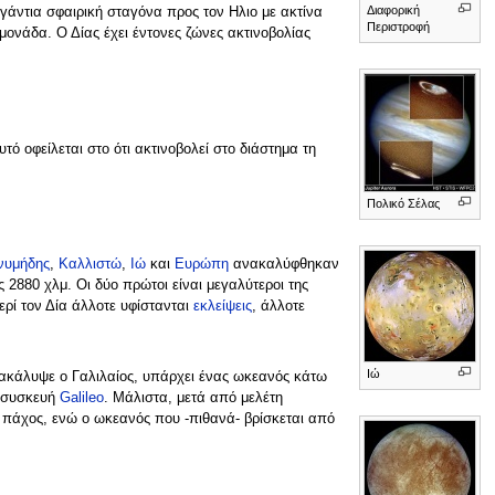
Διαφορική
ιγάντια σφαιρική σταγόνα προς τον Hλιο με ακτίνα
Περιστροφή
μονάδα. Ο Δίας έχει έντονες ζώνες ακτινοβολίας
τό οφείλεται στο ότι ακτινοβολεί στο διάστημα τη
Πολικό Σέλας
νυμήδης
,
Καλλιστώ
,
Ιώ
και
Ευρώπη
ανακαλύφθηκαν
 2880 χλμ. Οι δύο πρώτοι είναι μεγαλύτεροι της
ερί τον Δία άλλοτε υφίστανται
εκλείψεις
, άλλοτε
Ιώ
νακάλυψε ο Γαλιλαίος, υπάρχει ένας ωκεανός κάτω
μοσυσκευή
Galileo
. Μάλιστα, μετά από μελέτη
ε πάχος, ενώ ο ωκεανός που -πιθανά- βρίσκεται από