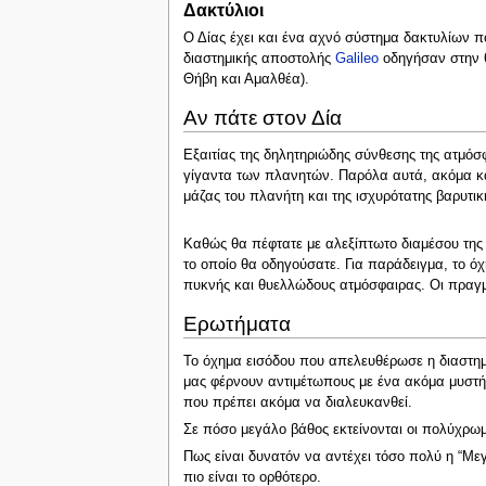
Δακτύλιοι
Ο Δίας έχει και ένα αχνό σύστημα δακτυλίων
διαστημικής αποστολής
Galileo
οδηγήσαν στην θ
Θήβη και Αμαλθέα).
Αν πάτε στον Δία
Εξαιτίας της δηλητηριώδης σύνθεσης της ατμόσ
γίγαντα των πλανητών. Παρόλα αυτά, ακόμα κα
μάζας του πλανήτη και της ισχυρότατης βαρυτικ
Καθώς θα πέφτατε με αλεξίπτωτο διαμέσου της
το οποίο θα οδηγούσατε. Για παράδειγμα, το ό
πυκνής και θυελλώδους ατμόσφαιρας. Οι πραγμ
Ερωτήματα
Το όχημα εισόδου που απελευθέρωσε η διαστημ
μας φέρνουν αντιμέτωπους με ένα ακόμα μυστήρι
που πρέπει ακόμα να διαλευκανθεί.
Σε πόσο μεγάλο βάθος εκτείνονται οι πολύχρω
Πως είναι δυνατόν να αντέχει τόσο πολύ η “Με
πιο είναι το ορθότερο.