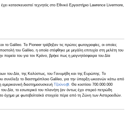
χει κατασκευαστεί τεχνητός στο Εθνικό Εργαστήριο Lawrence Livermore,
αι το Galileo. Τα Pioneer τράβηξαν τις πρώτες φωτογραφίες, οι οποίες
στολή του Galileo, η οποία στέφθηκε με μεγάλη επιτυχία στη μελέτη του
 πορεία του για τον Κρόνο, βρήκε πως η μαγνητόσφαιρα του Δία
όρων του Δία, της Καλύστως, του Γανυμήδη και της Ευρώπης. Το
υ συνέλεξε το διαστημόπλοιο Galileo, για την ύπαρξη ωκεανών κάτω από
 η αμερικανική διαστημοσυσκευή
Τζούνο
. Θα κοστίσει 700.000.000
α του Δία, το εσωτερικό του πλανήτη (αν όντως έχει στερεό πετρώδη
ρώτο όχημα με φωτοβολταϊκά στοιχεία πέρα από τη Ζώνη των Αστεροειδών.