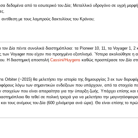
α δεδομένα από το εσωτερικό του Δία; Μεταλλικό υδρογόνο σε υγρή μορφή έ
ες.
 σε αντίθεση με τους λαμπρούς δακτυλίους του Κρόνου;
ον Δία πέντε συνολικά διαστημόπλοια: τα Pioneer 10, 11, τα Voyager 1, 2 κ
ς των Voyager που είχαν πιο προηγμένο εξοπλισμό. Ύστερα ακολούθησε η απο
του. Η διαστημική αποστολή
Cassini/Huygens
καθώς προσπέρασε τον Δία στην
s Orbiter (~2015) θα μελετήσει την ιστορία της δημιουργίας 3 εκ των δορυφ
ρυφόρους λόγω των σημαντικών ενδείξεων που υπάρχουν, από τα στοιχεία πο
 στοιχείων που είναι απαραίτητα για την ύπαρξη ζωής. Υπάρχει επίσης και
 διαστημόπλοιο θα τεθεί σε πολική τροχιά για να μελετήσει την μαγνητόσφαιρ
και τους ανέμους του Δία (600 χιλιόμετρα ανά ώρα). Θα είναι επίσης το π