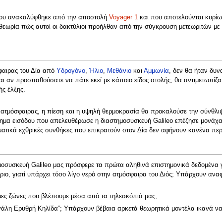
 που ανακαλύφθηκε από την αποστολή
Voyager 1
και που αποτελούνται κυρίως
εωρία πώς αυτοί οι δακτύλιοι προήλθαν από την σύγκρουση μετεωριτών με 
φαιρας του Δία από
Υδρογόνο
,
Ήλιο
,
Μεθάνιο
και
Αμμωνία
, δεν θα ήταν δυ
ι αν προσπαθούσατε να πάτε εκεί με κάποιο είδος στολής, θα αντιμετωπίζα
ής έλξης.
 ατμόσφαιρας, η πίεση και η υψηλή θερμοκρασία θα προκαλούσε την σύνθλιψ
χημα εισόδου που απελευθέρωσε η διαστημοσυσκευή Galileo επέζησε μονάχα 
ατικά εχθρικές συνθήκες που επικρατούν στον Δία δεν αφήνουν κανένα πε
οσυσκευή Galileo μας πρόσφερε τα πρώτα αληθινά επιστημονικά δεδομένα γ
ο, γιατί υπάρχει τόσο λίγο νερό στην ατμόσφαιρα του Διός; Υπάρχουν αναφο
μες ζώνες που βλέπουμε μέσα από τα τηλεσκόπιά μας;
γάλη Ερυθρή Κηλίδα”; Υπάρχουν βέβαια αρκετά θεωρητικά μοντέλα ικανά να