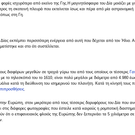
0 φορές ισχυρότερο από εκείνο της Γης.Η μαγνητόσφαιρα του Δία μοιάζει με γ
 προς τη σκοτεινή πλευρά που εκτείνεται ίσως και πέρα από μία αστρονομική 
 όπως στη Γη.
 Δίας εκπέμπει περισσότερη ενέργεια από αυτή που δέχεται από τον Ήλιο. Αυ
ατίστηκε και στο ότι συστέλλεται.
ους διαφόρων μεγεθών σε τροχιά γύρω του από τους οποίους οι τέσσερις
Γα
ε το τηλεσκόπιό του το 1610, είναι πολύ μεγάλοι με διάμετρο από 4.980 έως
κυάλια κατά τη διεύθυνση του ισημερινού του πλανήτη. Κατά τη κίνησή τους π
επιπροσθήσεις
.
 στην Ευρώπη, στον μικρότερο από τους τέσσερις δορυφόρους του Δία που α
αι στις διάφορες φωτογραφίες που έστειλε κατά καιρούς η ρομποτική διαστη
ύν ότι ο επιφανειακός φλοιός της Ευρώπης δεν ξεπερνάει τα 5 χιλιόμετρα σ
ν.