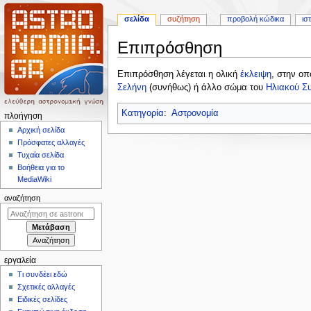
σελίδα
συζήτηση
προβολή κώδικα
ισ
Επιπρόσθηση
Πήδηση
Πήδηση
Επιπρόσθηση λέγεται η ολική
έκλειψη
, στην οπ
στην
στην
Σελήνη
(συνήθως) ή άλλο σώμα του
Ηλιακού Σ
πλοήγηση
αναζήτηση
Κατηγορία
:
Αστρονομία
Μ
πλοήγηση
ε
Αρχική σελίδα
Πρόσφατες αλλαγές
ν
Τυχαία σελίδα
ο
Βοήθεια για το
ύ
MediaWiki
π
αναζήτηση
λ
ο
ή
γ
εργαλεία
η
Τι συνδέει εδώ
σ
Σχετικές αλλαγές
η
Ειδικές σελίδες