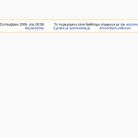
Σεπτεμβρίου 2006, στις 00:58.
Το περιεχόμενο είναι διαθέσιμο σύμφωνα με την
astrono
ιδιωτικότητας
Σχετικά με astronomia.gr
Αποποίηση ευθυνών