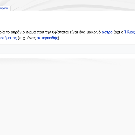
τορικό
οία το ουράνιο σώμα που την υφίσταται είναι ένα μακρινό
άστρο
(όχι ο
Ήλιος
υστήματος
(π.χ. ένας
αστεροειδής
).