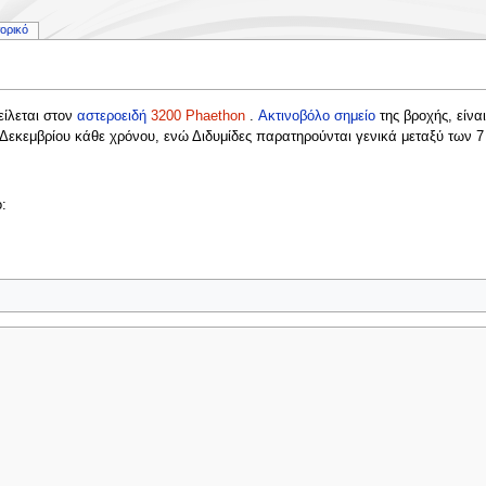
τορικό
ίλεται στον
αστεροειδή
3200 Phaethon
.
Ακτινοβόλο σημείο
της βροχής, είνα
 Δεκεμβρίου κάθε χρόνου, ενώ Διδυμίδες παρατηρούνται γενικά μεταξύ των 7
: