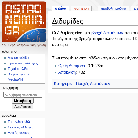
σελίδα
συζήτηση
προβολή κώδικα
ισ
Διδυμίδες
Πήδηση
Πήδηση
Οι Διδυμίδες είναι μία
βροχή διαττόντων
που οφε
στην
στην
Το μέγιστο της βροχής παρακολουθείται στις 13
πλοήγηση
αναζήτηση
ανά ώρα.
Μ
πλοήγηση
ε
Αρχική σελίδα
Συντεταγμένες ακτινοβόλου σημείου στο μέγιστο
Πρόσφατες αλλαγές
ν
Ορθή Αναφορά
: 07h 28m
Τυχαία σελίδα
ο
Απόκλιση
: +32
Βοήθεια για το
ύ
MediaWiki
Κατηγορία
:
Βροχές Διαττόντων
π
αναζήτηση
λ
ο
ή
γ
εργαλεία
η
Τι συνδέει εδώ
σ
Σχετικές αλλαγές
η
Ειδικές σελίδες