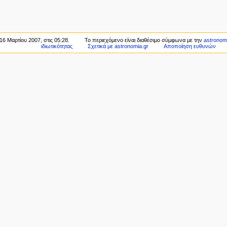
16 Μαρτίου 2007, στις 05:28.
Το περιεχόμενο είναι διαθέσιμο σύμφωνα με την
astronomi
ιδιωτικότητας
Σχετικά με astronomia.gr
Αποποίηση ευθυνών