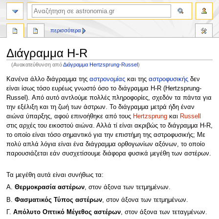
αναζήτηση
περισσότερα
Διάγραμμα H-R
(Ανακατεύθυνση από
Διάγραμμα Hertzsprung-Russel
)
Πήδηση
Πήδηση
Κανένα άλλο διάγραμμα της
αστρονομίας
και της
αστροφυσικής
δεν
στην
στην
είναι ίσως τόσο ευρέως γνωστό όσο το διάγραμμα H-R (Hertzsprung-
πλοήγηση
αναζήτηση
Russel). Από αυτό αντλούμε πολλές πληροφορίες, σχεδόν τα πάντα για
την εξέλιξη και τη ζωή των άστρων. Το διάγραμμα μετρά ήδη έναν
αιώνα ύπαρξης, αφού επινοήθηκε από τους
Hertzsprung
και
Russell
στις αρχές του εικοστού αιώνα. Αλλά τί είναι ακριβώς το διάγραμμα H-R,
το οποίο είναι τόσο σημαντικό για την επιστήμη της αστροφυσικής; Με
πολύ απλά λόγια είναι ένα διάγραμμα ορθογωνίων αξόνων, το οποίο
παρουσιάζεται εάν συσχετίσουμε διάφορα φυσικά μεγέθη των αστέρων.
Τα μεγέθη αυτά είναι συνήθως τα:
Α.
Θερμοκρασία αστέρων
, στον άξονα των τετμημένων.
Β.
Φασματικός Τύπος αστέρων
, στον άξονα των τετμημένων.
Γ.
Απόλυτο Οπτικό Μέγεθος αστέρων
, στον άξονα των τεταγμένων.