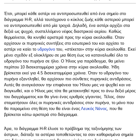
Έτσι, μπορεί κάθε αστέρι να αντιπροσωπευθεί από ένα σημείο στο
διάγραμμα H-R, αλλά ταυτόχρονα ο κύκλος ζωής κάθε αστεριού μπορεί
να αντιπροσωπευθεί από μία τροχιά. Δηλαδή, ένα αστέρι αρχίζει στα
δεξιά ως ψυχρό, συστελλόμενο νέφος διαστρικού αερίου. Καθώς
θερμαίνεται, θα κινηθεί αριστερά προς την κύρια ακολουθία. Όταν
αρχίσουν οι πυρηνικές συντήξεις στο εσωτερικό του και αρχίσει το
αστέρι να καίει το
υδρογόνο
του, «στέκεται» στην κύρια ακολουθία. Εκεί
μένει σχεδόν εξ ολοκλήρου σε μια θέση έως να καταναλωθεί όλο το
υδρογόνο του πυρήνα σε ήλιο. Ο Ήλιος για παράδειγμα, θα μείνει
περίπου 10 δισεκατομμύρια χρόνια στην κύρια ακολουθία. Ήδη
βρίσκεται εκεί για 4.5 δισεκατομμύρια χρόνια. Όταν το υδρογόνο του
πυρήνα εξαντληθεί, θα αρχίσουν πιο σύνθετες πυρηνικές αντιδράσεις.
Αυτές θα αναγκάσουν την επιφάνεια του Ήλιου μας να ψυχθεί και να
διογκωθεί, και ο Ήλιος μας τότε θα μετακινηθεί προς το άνω δεξιό μέρος
του διαγράμματος και θα γίνει ένας ερυθρός γίγαντας. Τέλος, όταν
σταματήσουν όλες οι πυρηνικές αντιδράσεις στον πυρήνα, το μόνο που
θα παραμείνει στη θέση του θα είναι ένας
Λευκός Νάνος
, που θα
βρίσκεται κάτω αριστερά στο διάγραμμα.
Άρα, το διάγραμμα H-R έλυσε το πρόβλημα της ταξινόμησης των
άστρων, διάταξε τα αστέρια τοποθετώντας τα σαν καθορισμένα σημεία