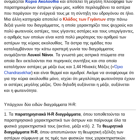
ονομάζεται
Κύρια Ακολουθία
και αποτελεί τη μεγάλη πλειοψηφία των
παρατηρουμένων άστρων γύρω μας, καθότι περιλαμβάνει τα αστέρια
που παράγουν την ενέργειά τους με τη σύντηξη του υδρογόνου σε ήλιο.
Μια άλλη κατηγορία αποτελεί ο
Κλάδος των Γιγάντων
στην πάνω
δεξιά γωνία του διαγράμματος, η οποία χαρακτηρίζει τους ψυχρούς και
πολύ φωτεινούς αστέρες, τους γίγαντες αστέρες και τους υπεργίγαντες,
ο αριθμός των οποίων είναι κατά πολύ μικρότερος του αριθμού των
αστέρων της κύριας ακολουθίας. Τα άστρα της ομάδας που
καταλαμβάνουν την κάτω αριστερή γωνία του διαγράμματος
ονομάζονται
Λευκοί Νάνοι
. Τα γνωστά μας αστρικά πτώματα στα
οποία δεν εκτελούνται πια πυρηνικές συντήξεις και στα οποία
καταλήγουν αστέρες με μάζα έως και 1,44 Ηλιακές Μάζες (=
Όριο
Chandrasekhar
) και είναι θερμοί και αμυδροί. Ακόμα να αναφέρουμε ότι
για την κύρια ακολουθία μόνο, ισχύει ότι μεγαλύτερη φωτεινότητα έχουν
οι αστέρες μεγάλης μάζας. Όσο δηλαδή αυξάνεται η μάζα, αυξάνεται
και η φωτεινότητα.
Υπάρχουν δύο ειδών διαγράμματα H-R:
1. Τα
παρατηρησιακά H-R διαγράμματα
, όπου τοποθετούνται τα
παρατηρησιακά χαρακτηριστικά των άστρων και παίρνουμε όλα τα
φυσικά χαρακτηριστικά τους (ακτίνα, μάζα κτλ). 2. Τα
θεωρητικά
διαγράμματα H-R
, όπου αποτυπώνουν τη θεωρητική εξέλιξη των
αστέρων σύμφωνα με τις τιμές των φυσικών τους χαρακτηριστικών.