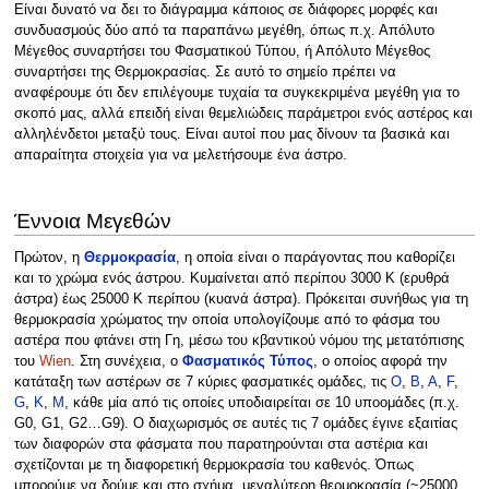
Είναι δυνατό να δει το διάγραμμα κάποιος σε διάφορες μορφές και
συνδυασμούς δύο από τα παραπάνω μεγέθη, όπως π.χ. Απόλυτο
Μέγεθος συναρτήσει του Φασματικού Τύπου, ή Απόλυτο Μέγεθος
συναρτήσει της Θερμοκρασίας. Σε αυτό το σημείο πρέπει να
αναφέρουμε ότι δεν επιλέγουμε τυχαία τα συγκεκριμένα μεγέθη για το
σκοπό μας, αλλά επειδή είναι θεμελιώδεις παράμετροι ενός αστέρος και
αλληλένδετοι μεταξύ τους. Είναι αυτοί που μας δίνουν τα βασικά και
απαραίτητα στοιχεία για να μελετήσουμε ένα άστρο.
Έννοια Μεγεθών
Πρώτον, η
Θερμοκρασία
, η οποία είναι ο παράγοντας που καθορίζει
και το χρώμα ενός άστρου. Κυμαίνεται από περίπου 3000 Κ (ερυθρά
άστρα) έως 25000 Κ περίπου (κυανά άστρα). Πρόκειται συνήθως για τη
θερμοκρασία χρώματος την οποία υπολογίζουμε από το φάσμα του
αστέρα που φτάνει στη Γη, μέσω του κβαντικού νόμου της μετατόπισης
του
Wien
. Στη συνέχεια, ο
Φασματικός Τύπος
, ο οποίος αφορά την
κατάταξη των αστέρων σε 7 κύριες φασματικές ομάδες, τις
O
,
B
,
A
,
F
,
G
,
K
,
M
, κάθε μία από τις οποίες υποδιαιρείται σε 10 υποομάδες (π.χ.
G0, G1, G2…G9). Ο διαχωρισμός σε αυτές τις 7 ομάδες έγινε εξαιτίας
των διαφορών στα φάσματα που παρατηρούνται στα αστέρια και
σχετίζονται με τη διαφορετική θερμοκρασία του καθενός. Όπως
μπορούμε να δούμε και στο σχήμα, μεγαλύτερη θερμοκρασία (~25000