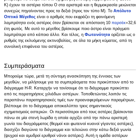
Κ) έχουν τα αστέρια τύπου Ο στα αριστερά και η θερμοκρασία μειώνεται
συνεχώς πηγαίνοντας προς τα δεξιά (προς τον τύπο Μ). Το
Απόλυτο
Οπτικό Μέγεθος
είναι ο αριθμός που εκφράζει τη φαινόμενη
λαμπρότητα ενός αστέρος όταν βρίσκεται σε απόσταση 10
παρσέκ
=32,6
έτη φωτός. Με αυτό το μέγεθος βρίσκουμε ποιο άστρο είναι πράγματι
λαμπρότερο από κάποιο άλλο. Και τέλος, η
Φωτεινότητα
ορίζεται ως ο
ρυθμός της εκλυόμενης ακτινοβολίας, σε όλα τα μήκη κύματος, από τη
συνολική επιφάνεια του αστέρος.
Συμπεράσματα
Μπορούμε τώρα, μετά τη σύντομη ανασκόπηση της έννοιας των
μεγεθών, να μιλήσουμε για τα συμπεράσματα που προκύπτουν από το
διάγραμμα H-R. Καταρχήν να τονίσουμε ότι το διάγραμμα προκύπτει
από τις παρατηρήσεις χιλιάδων αστέρων. Τοποθετώντας λοιπόν τις
παραπάνω παρατηρησιακές τιμές των προαναφερόμενων παραμέτρων,
βλέπουμε ότι το διάγραμμα αποκαλύπτει τρεις σημαντικούς
σχηματισμούς αστεριών. Oι περισσότεροι από τους αστέρες βρίσκονται
πάνω σε μία στενή λωρίδα η οποία αρχίζει από την πάνω αριστερή
γωνία του διαγράμματος (θερμοί και φωτεινοί κυανοί γίγαντες αστέρες),
διασχίζει διαγώνια το διάγραμμα και τελειώνει στην κάτω δεξιά γωνία
(ψυχροί και αμυδροί ερυθροί νάνοι αστέρες). Αυτή η ομάδα αστέρων