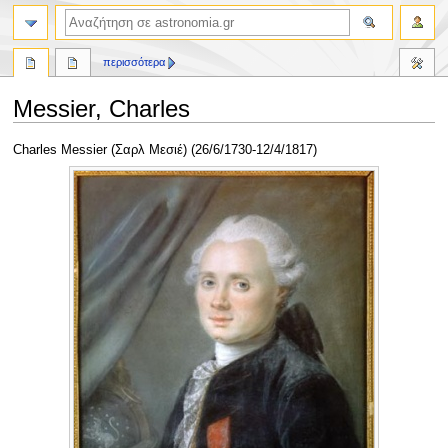
αναζήτηση
περισσότερα
Messier, Charles
Πήδηση
Πήδηση
Charles Messier (Σαρλ Μεσιέ) (26/6/1730-12/4/1817)
στην
στην
πλοήγηση
αναζήτηση