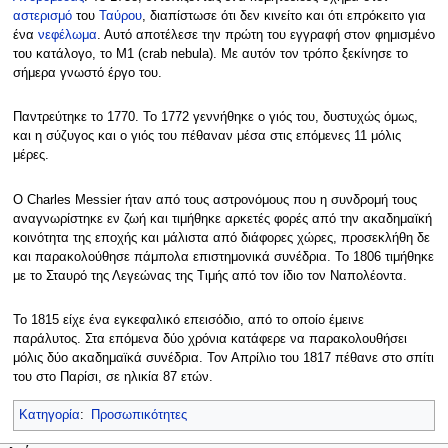
αστερισμό
του
Ταύρου
, διαπίστωσε ότι δεν κινείτο και ότι επρόκειτο για
ένα
νεφέλωμα
. Αυτό αποτέλεσε την πρώτη του εγγραφή στον φημισμένο
του κατάλογο, το Μ1 (crab nebula). Με αυτόν τον τρόπο ξεκίνησε το
σήμερα γνωστό έργο του.
Παντρεύτηκε το 1770. Το 1772 γεννήθηκε ο γιός του, δυστυχώς όμως,
και η σύζυγος και ο γιός του πέθαναν μέσα στις επόμενες 11 μόλις
μέρες.
Ο Charles Messier ήταν από τους αστρονόμους που η συνδρομή τους
αναγνωρίστηκε εν ζωή και τιμήθηκε αρκετές φορές από την ακαδημαϊκή
κοινότητα της εποχής και μάλιστα από διάφορες χώρες, προσεκλήθη δε
και παρακολούθησε πάμπολα επιστημονικά συνέδρια. Το 1806 τιμήθηκε
με το Σταυρό της Λεγεώνας της Τιμής από τον ίδιο τον Ναπολέοντα.
Το 1815 είχε ένα εγκεφαλικό επεισόδιο, από το οποίο έμεινε
παράλυτος. Στα επόμενα δύο χρόνια κατάφερε να παρακολουθήσει
μόλις δύο ακαδημαϊκά συνέδρια. Τον Απρίλιο του 1817 πέθανε στο σπίτι
του στο Παρίσι, σε ηλικία 87 ετών.
Κατηγορία
:
Προσωπικότητες