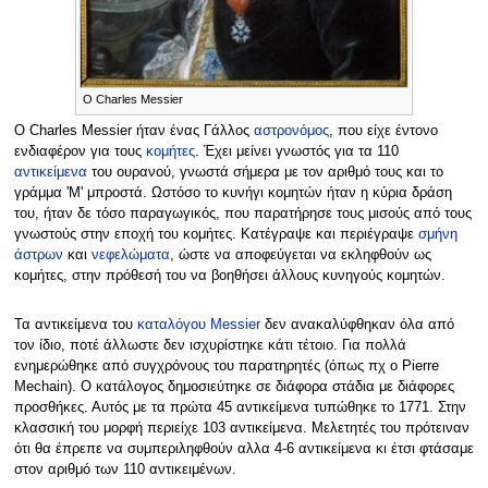
Ο Charles Messier
O Charles Messier ήταν ένας Γάλλος
αστρονόμος
, που είχε έντονο
ενδιαφέρον για τους
κομήτες
. Έχει μείνει γνωστός για τα 110
αντικείμενα
του ουρανού, γνωστά σήμερα με τον αριθμό τους και το
γράμμα 'Μ' μπροστά. Ωστόσο το κυνήγι κομητών ήταν η κύρια δράση
του, ήταν δε τόσο παραγωγικός, που παρατήρησε τους μισούς από τους
γνωστούς στην εποχή του κομήτες. Κατέγραψε και περιέγραψε
σμήνη
άστρων
και
νεφελώματα
, ώστε να αποφεύγεται να εκληφθούν ως
κομήτες, στην πρόθεσή του να βοηθήσει άλλους κυνηγούς κομητών.
Τα αντικείμενα του
καταλόγου Messier
δεν ανακαλύφθηκαν όλα από
τον ίδιο, ποτέ άλλωστε δεν ισχυρίστηκε κάτι τέτοιο. Για πολλά
ενημερώθηκε από συγχρόνους του παρατηρητές (όπως πχ ο Pierre
Mechain). Ο κατάλογος δημοσιεύτηκε σε διάφορα στάδια με διάφορες
προσθήκες. Αυτός με τα πρώτα 45 αντικείμενα τυπώθηκε το 1771. Στην
κλασσική του μορφή περιείχε 103 αντικείμενα. Μελετητές του πρότειναν
ότι θα έπρεπε να συμπεριληφθούν αλλα 4-6 αντικείμενα κι έτσι φτάσαμε
στον αριθμό των 110 αντικειμένων.