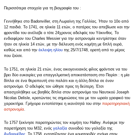
Περισσότερα στοιχεία για τη βιογραφία του :
Γεννήθηκε στο Badonviller, στη Λωραίνη της Γαλλίας. Ήταν το 10ο από
12 παιδιά. Το 1741, σε ηλικία 11 ετών, ο πατέρας του απεβίωσε και την
φροντίδα του ανέλαβε ο τότε 24χρονος αδελφός του Υάκινθος. Το
ενδιαφέρον του Charles Messier για την αστρονομία κεντρίστηκε όταν
ήταν σε ηλικία 14 ετών, με την διέλευση ενός κομήτη με 6πλή ουρά,
καθώς και από την
έκλειψη
ηλίου
της 25/7/1748, ορατή από το μέρος
που ζούσε.
To 1751, σε ηλικία 21 ετών, ένας οικογενειακός φίλος φρόντισε να του
βρει δύο ευκαιρίες για επαγγελματική αποκατάσταση στο Παρίσι : η μία
δίπλα σε ένα θεραπευτή στο παλάτι και η άλλη δίπλα σε έναν
αστρονόμο. Ο αδελφός τον ώθησε προς τη δεύτερη. Έτσι
απασχολήθηκε ως βοηθός δίπλα στον αστρονόμο του Ναυτικού Joseph
Nicolas Delisle, κρατώντας τις σημειώσεις του με τον ωραίο γραφικό του
χαρακτήρα. Γρήγορα εντοπίστηκε η ικανότητά του στην
παρατηρησιακή
αστρονομία
.
Το 1757 ξεκίνησε παρατηρώντας τον κομήτη του Halley. Ανέφερε την
παρατήρηση του Μ32, ενός
γαλαξία
συνοδού του γαλαξία της
Ανδρομέδας
. Το 1758, εντοπίζοντας ένα κομητοειδές σχήμα στον