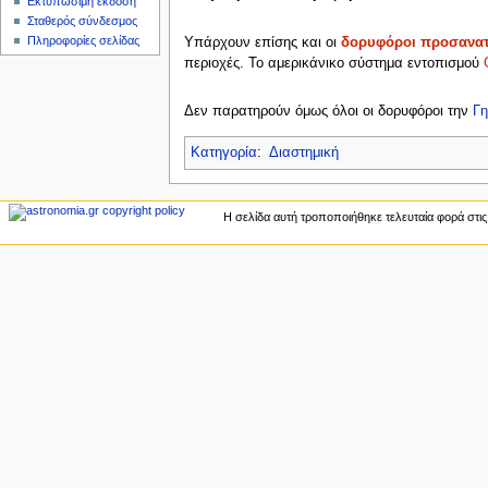
Εκτυπώσιμη έκδοση
ς
Σταθερός σύνδεσμος
Πληροφορίες σελίδας
Υπάρχουν επίσης και οι
δορυφόροι προσανα
περιοχές. Το αμερικάνικο σύστημα εντοπισμού
Δεν παρατηρούν όμως όλοι οι δορυφόροι την
Γη
Κατηγορία
:
Διαστημική
Η σελίδα αυτή τροποποιήθηκε τελευταία φορά στις 