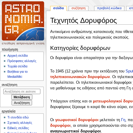
σελίδα
συζήτηση
προβολή κώδικα
ισ
Τεχνητός Δορυφόρος
Πήδηση
Πήδηση
Αντικείμενο ανθρώπινης κατασκευής που τίθετα
στην
στην
τηλεπικοινωνιακούς και πολεμικούς σκοπούς.
πλοήγηση
αναζήτηση
Κατηγορίες δορυφόρων
Μ
πλοήγηση
ε
Αρχική σελίδα
Οι δορυφόροι είναι απαραίτητοι για την διεξαγ
Πρόσφατες αλλαγές
ν
Τυχαία σελίδα
ο
Το 1945 (12 χρόνια πριν την εκτόξευση του
Sput
Βοήθεια για το
ύ
τηλεπικοινωνιακών δορυφόρων
. Οι τηλεπικ
MediaWiki
π
παραλείπεται. Οι τηλεπικοινωνιακοί δορυφόροι 
αναζήτηση
να μαθαίνουμε τις ειδήσεις από παντού στη Γη
λ
ο
Υπάρχουν επίσης και οι
μετεωρολογικοί δορυ
ή
δορυφόρους ξέρουμε τι καιρό θα κάνει αύριο, 
γ
εργαλεία
η
Τι συνδέει εδώ
Οι
γεωφυσικοί δορυφόροι
μελετούν τη
Γη
, πα
σ
Σχετικές αλλαγές
δορυφόροι
, οι οποίοι χρησιμοποιούνται στο σ
η
Ειδικές σελίδες
αναγνωριστικοί δορυφόροι
.