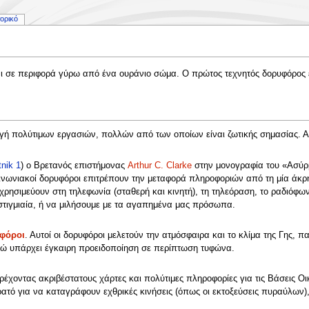
τορικό
ι σε περιφορά γύρω από ένα ουράνιο σώμα. Ο πρώτος τεχνητός δορυφόρος ε
ωγή πολύτιμων εργασιών, πολλών από των οποίων είναι ζωτικής σημασίας. Ας
nik 1
) ο Βρετανός επιστήμονας
Arthur C. Clarke
στην μονογραφία του «Ασύρ
οινωνιακοί δορυφόροι επιτρέπουν την μεταφορά πληροφοριών από τη μία άκρη
χρησιμεύουν στη τηλεφωνία (σταθερή και κινητή), τη τηλεόραση, το ραδιόφω
 στιγμιαία, ή να μιλήσουμε με τα αγαπημένα μας πρόσωπα.
φόροι
. Αυτοί οι δορυφόροι μελετούν την ατμόσφαιρα και το κλίμα της Γης, 
ενώ υπάρχει έγκαιρη προειδοποίηση σε περίπτωση τυφώνα.
ρέχοντας ακριβέστατους χάρτες και πολύτιμες πληροφορίες για τις Βάσεις 
τρατό για να καταγράφουν εχθρικές κινήσεις (όπως οι εκτοξεύσεις πυραύλων)