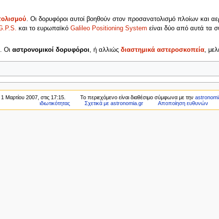
τολισμού
. Οι δορυφόροι αυτοί βοηθούν στον προσανατολισμό πλοίων και 
G.P.S.
και το ευρωπαϊκό
Galileo Positioning System
είναι δύο από αυτά τα 
. Οι
αστρονομικοί δορυφόροι
, ή αλλιώς
διαστημικά αστεροσκοπεία
, με
1 Μαρτίου 2007, στις 17:15.
Το περιεχόμενο είναι διαθέσιμο σύμφωνα με την
astronomia
ιδιωτικότητας
Σχετικά με astronomia.gr
Αποποίηση ευθυνών