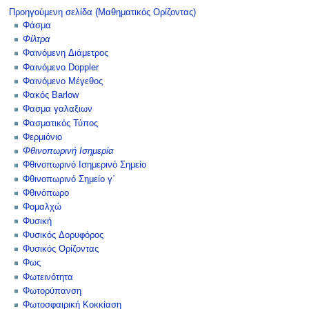
Προηγούμενη σελίδα (Μαθηματικός Ορίζοντας)
Φάσμα
Φίλτρα
Φαινόμενη Διάμετρος
Φαινόμενο Doppler
Φαινόμενο Μέγεθος
Φακός Barlow
Φασμα γαλαξιων
Φασματικός Τύπος
Φερμιόνιο
Φθινοπωρινή Ισημερία
Φθινοπωρινό Ισημερινό Σημείο
Φθινοπωρινό Σημείο γ΄
Φθινόπωρο
Φομαλχώ
Φυσική
Φυσικός Δορυφόρος
Φυσικός Ορίζοντας
Φως
Φωτεινότητα
Φωτορύπανση
Φωτοσφαιρική Κοκκίαση