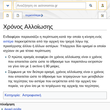
αναζήτηση
περισσότερα
Χρόνος Αλλοίωσης
Πήδηση
Πήδηση
Ενδιαφέρον παρουσιάζει η περίπτωση κατά την οποία η κίνηση ενός
στην
στην
αστέρα
παρεκτρέπεται από την αρχική του τροχιά λόγω της
πλοήγηση
αναζήτηση
προσέγγισης άλλου ή άλλων αστέρων. Υπάρχουν δύο ορισμοί οι οποίοι
ισχύουν σε μια τέτοια περίπτωση:
Ο πρώτος ορισμός αναφέρει ότι χρόνος αλλοίωσης είναι ο χρόνος
που απαιτείται ώστε ώστε το άθροισμα των παραπάνω εκτροπών
να γίνει ίσο με 1 ακτίνιο ή 90 μοίρες.
Σύμφωνα με τον δεύτερο ορισμό, χρόνος αλλοίωσης είναι ο χρόνος
που απαιτείται ώστε το άθροισμα των τετραγώνων των μεταβολών
της ταχύτητας του αστέρα που εκτρέπεται από την αρχική του
πορεία, να γίνει ίσο με το τετράγωνο της αρχικής του ταχύτητας.
Κατηγορία
:
Αστροφυσική
Μ
ενέργειες σελίδας
προσωπικά εργαλεία
πλοήγηση
σελίδα
δημιουργία
Αρχική σελίδα