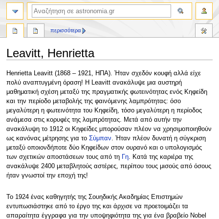
αναζήτηση
περισσότερα
Leavitt, Henrietta
Πήδηση
Πήδηση
Henrietta Leavitt (1868 – 1921, ΗΠΑ). Ήταν σχεδόν κουφή αλλά είχε
στην
στην
πολύ αναπτυγμένη όραση! Η Leavitt ανακάλυψε μια αυστηρή
πλοήγηση
αναζήτηση
μαθηματική σχέση μεταξύ της πραγματικής φωτεινότητας ενός Κηφείδη
και την περίοδο μεταβολής της φαινόμενης λαμπρότητας: όσο
μεγαλύτερη η φωτεινότητα του Κηφείδη, τόσο μεγαλύτερη η περίοδος
ανάμεσα στις κορυφές της λαμπρότητας. Μετά από αυτήν την
ανακάλυψη το 1912 οι Κηφείδες μπορούσαν πλέον να χρησιμοποιηθούν
ως κανόνας μέτρησης για το
Σύμπαν
. Ήταν πλέον δυνατή η σύγκριση
μεταξύ οποιονδήποτε δύο Κηφείδων στον ουρανό και ο υπολογισμός
των σχετικών αποστάσεων τους από τη
Γη
. Κατά της καριέρα της
ανακάλυψε 2400 μεταβλητούς αστέρες, περίπου τους μισούς από όσους
ήταν γνωστοί την εποχή της!
Το 1924 ένας καθηγητής της Σουηδικής Ακαδημίας Επιστημών
εντυπωσιάστηκε από το έργο της και άρχισε να προετοιμάζει τα
απαραίτητα έγγραφα για την υποψηφιότητα της για ένα βραβείο Nobel