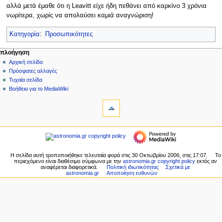
αλλά μετά έμαθε ότι η Leavitt είχε ήδη πεθάνει από καρκίνο 3 χρόνια
νωρίτερα, χωρίς να απολαύσει καμιά αναγνώριση!
Κατηγορία
:
Προσωπικότητες
Μ
ενέργειες σελίδας
προσωπικά εργαλεία
πλοήγηση
σελίδα
δημιουργία
Αρχική σελίδα
ε
λογαριασμού
συζήτηση
Πρόσφατες αλλαγές
ν
σύνδεση
ανάγνωση
Τυχαία σελίδα
ο
προβολή
Βοήθεια για το MediaWiki
ύ
εργαλεία
κώδικα
ιστορικό
Τι
π
συνδέει
λ
εδώ
πλοήγηση
ο
Σχετικές
Αρχική
ή
αλλαγές
σελίδα
Ειδικές
γ
Πρόσφατες
Η σελίδα αυτή τροποποιήθηκε τελευταία φορά στις 30 Οκτωβρίου 2006, στις 17:07.
Το
σελίδες
η
περιεχόμενο είναι διαθέσιμο σύμφωνα με την
astronomia.gr copyright policy
εκτός αν
αλλαγές
Εκτυπώσιμη
αναφέρεται διαφορετικά.
Πολιτική ιδιωτικότητας
Σχετικά με
Τυχαία
σ
astronomia.gr
Αποποίηση ευθυνών
έκδοση
σελίδα
η
Σταθερός
Βοήθεια
σύνδεσμος
ς
για
Πληροφορίες
το
σελίδας
MediaWiki