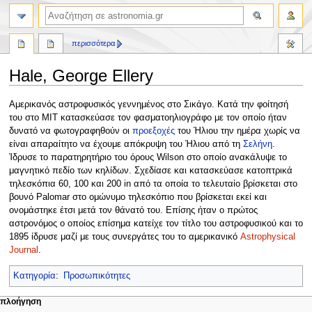
αναζήτηση
περισσότερα
Hale, George Ellery
Πήδηση
Πήδηση
Αμερικανός αστροφυσικός γεννημένος στο Σικάγο. Κατά την φοίτησή
στην
στην
του στο ΜΙΤ κατασκεύασε τον φασματοηλιογράφο με τον οποίο ήταν
πλοήγηση
αναζήτηση
δυνατό να φωτογραφηθούν οι
προεξοχές
του Ήλιου την ημέρα χωρίς να
είναι απαραίτητο να έχουμε απόκρυψη του Ήλιου από τη
Σελήνη
.
Ίδρυσε το παρατηρητήριο του όρους Wilson στο οποίο ανακάλυψε το
μαγνητικό πεδίο των κηλίδων. Σχεδίασε και κατασκεύασε κατοπτρικά
τηλεσκόπια 60, 100 και 200 in από τα οποία το τελευταίο βρίσκεται στο
βουνό Palomar στο ομώνυμο τηλεσκόπιο που βρίσκεται εκεί και
ονομάστηκε έτσι μετά τον θάνατό του. Επίσης ήταν ο πρώτος
αστρονόμος ο οποίος επίσημα κατείχε τον τίτλο του αστροφυσικού και το
1895 ίδρυσε μαζί με τους συνεργάτες του το αμερικανικό
Astrophysical
Journal
.
Κατηγορία
:
Προσωπικότητες
Μ
ενέργειες σελίδας
προσωπικά εργαλεία
πλοήγηση