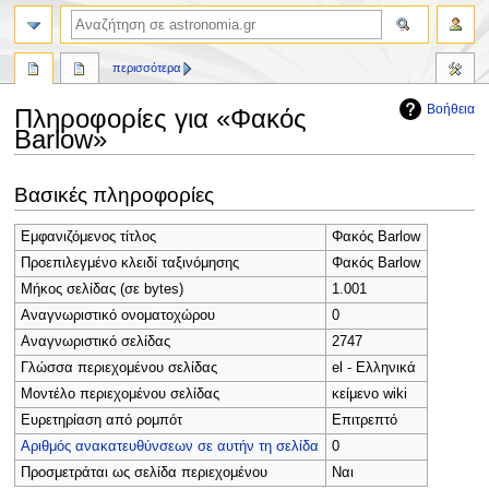
αναζήτηση
περισσότερα
Βοήθεια
Πληροφορίες για «Φακός
Barlow»
Πήδηση
Πήδηση
Βασικές πληροφορίες
στην
στην
πλοήγηση
αναζήτηση
Εμφανιζόμενος τίτλος
Φακός Barlow
Προεπιλεγμένο κλειδί ταξινόμησης
Φακός Barlow
Μήκος σελίδας (σε bytes)
1.001
Αναγνωριστικό ονοματοχώρου
0
Αναγνωριστικό σελίδας
2747
Γλώσσα περιεχομένου σελίδας
el - Ελληνικά
Μοντέλο περιεχομένου σελίδας
κείμενο wiki
Ευρετηρίαση από ρομπότ
Επιτρεπτό
Αριθμός ανακατευθύνσεων σε αυτήν τη σελίδα
0
Προσμετράται ως σελίδα περιεχομένου
Ναι