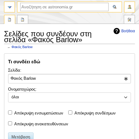
αναζήτηση
Βοήθεια
Σελίδες που συνδέουν στη
σελίδα «Φακός Barlow»
←
Φακός Barlow
Πήδηση
Πήδηση
Τι συνδέει εδώ
στην
στην
πλοήγηση
αναζήτηση
Σελίδα:
Ονοματοχώρος:
όλοι
Απόκρυψη ενσωματώσεων
Απόκρυψη συνδέσμων
Απόκρυψη ανακατευθύνσεων
Μετάβαση