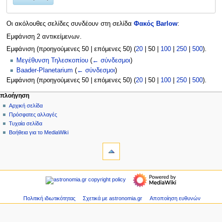
Οι ακόλουθες σελίδες συνδέουν στη σελίδα
Φακός Barlow
:
Εμφάνιση 2 αντικείμενων.
Εμφάνιση (
προηγούμενες 50
|
επόμενες 50
) (
20
|
50
|
100
|
250
|
500
).
Μεγέθυνση Τηλεσκοπίου
(
← σύνδεσμοι
)
Baader-Planetarium
(
← σύνδεσμοι
)
Εμφάνιση (
προηγούμενες 50
|
επόμενες 50
) (
20
|
50
|
100
|
250
|
500
).
Μ
ενέργειες σελίδας
προσωπικά εργαλεία
πλοήγηση
σελίδα
δημιουργία
Αρχική σελίδα
ε
λογαριασμού
συζήτηση
Πρόσφατες αλλαγές
ν
σύνδεση
ανάγνωση
Τυχαία σελίδα
ο
προβολή
Βοήθεια για το MediaWiki
ύ
εργαλεία
κώδικα
ιστορικό
Ειδικές
π
σελίδες
λ
Εκτυπώσιμη
πλοήγηση
ο
έκδοση
Αρχική
ή
σελίδα
γ
Πρόσφατες
Πολιτική ιδιωτικότητας
Σχετικά με astronomia.gr
Αποποίηση ευθυνών
η
αλλαγές
Τυχαία
σ