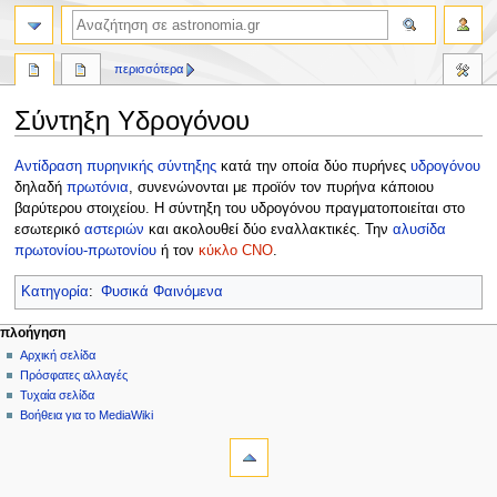
αναζήτηση
περισσότερα
Σύντηξη Υδρογόνου
Πήδηση
Πήδηση
Αντίδραση πυρηνικής σύντηξης
κατά την οποία δύο πυρήνες
υδρογόνου
στην
στην
δηλαδή
πρωτόνια
, συνενώνονται με προϊόν τον πυρήνα κάποιου
πλοήγηση
αναζήτηση
βαρύτερου στοιχείου. Η σύντηξη του υδρογόνου πραγματοποιείται στο
εσωτερικό
αστεριών
και ακολουθεί δύο εναλλακτικές. Την
αλυσίδα
πρωτονίου-πρωτονίου
ή τον
κύκλο CNO
.
Κατηγορία
:
Φυσικά Φαινόμενα
Μ
ενέργειες σελίδας
προσωπικά εργαλεία
πλοήγηση
σελίδα
δημιουργία
Αρχική σελίδα
ε
λογαριασμού
συζήτηση
Πρόσφατες αλλαγές
ν
σύνδεση
ανάγνωση
Τυχαία σελίδα
ο
προβολή
Βοήθεια για το MediaWiki
ύ
εργαλεία
κώδικα
ιστορικό
Τι
π
συνδέει
λ
εδώ