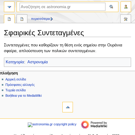
αναζήτηση
περισσότερα
Σφαιρικές Συντεταγμένες
Πήδηση
Πήδηση
Συντεταγμένες που καθορίζουν τη θέση ενός σημείου στην Ουράνια
στην
στην
σφαίρα, απλούστευση των πολικών συντεταγμένων.
πλοήγηση
αναζήτηση
Κατηγορία
:
Αστρονομία
Μ
ενέργειες σελίδας
προσωπικά εργαλεία
πλοήγηση
σελίδα
δημιουργία
Αρχική σελίδα
ε
λογαριασμού
συζήτηση
Πρόσφατες αλλαγές
ν
σύνδεση
ανάγνωση
Τυχαία σελίδα
ο
προβολή
Βοήθεια για το MediaWiki
ύ
εργαλεία
κώδικα
ιστορικό
Τι
π
συνδέει
λ
εδώ
πλοήγηση
ο
Σχετικές
Αρχική
ή
αλλαγές
σελίδα
Ειδικές
γ
Πρόσφατες