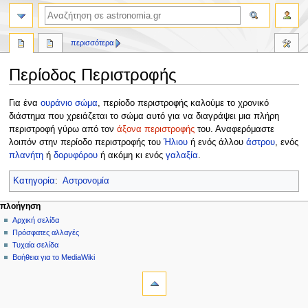
αναζήτηση
περισσότερα
Περίοδος Περιστροφής
Πήδηση
Πήδηση
Για ένα
ουράνιο σώμα
, περίοδο περιστροφής καλούμε το χρονικό
στην
στην
διάστημα που χρειάζεται το σώμα αυτό για να διαγράψει μια πλήρη
πλοήγηση
αναζήτηση
περιστροφή γύρω από τον
άξονα περιστροφής
του. Αναφερόμαστε
λοιπόν στην περίοδο περιστροφής του
Ήλιου
ή ενός άλλου
άστρου
, ενός
πλανήτη
ή
δορυφόρου
ή ακόμη κι ενός
γαλαξία
.
Κατηγορία
:
Αστρονομία
Μ
ενέργειες σελίδας
προσωπικά εργαλεία
πλοήγηση
σελίδα
δημιουργία
Αρχική σελίδα
ε
λογαριασμού
συζήτηση
Πρόσφατες αλλαγές
ν
σύνδεση
ανάγνωση
Τυχαία σελίδα
ο
προβολή
Βοήθεια για το MediaWiki
ύ
εργαλεία
κώδικα
ιστορικό
Τι
π
συνδέει
λ
εδώ