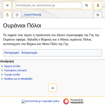
αναζήτηση
περισσότερα
Ουράνιοι Πόλοι
Πήδηση
Πήδηση
Τα σημεία που τέμνει η προέκταση του άξονα περιστροφής της Γης την
στην
στην
Ουράνια σφαίρα, δηλαδή ο Βόρειος και ο Νότιος ουράνιος Πόλος
πλοήγηση
αναζήτηση
αντιστοιχούν στο Βόρειο και Νότιο Πόλο της Γης.
Κατηγορία
:
Αστρονομία
Μ
ενέργειες σελίδας
προσωπικά εργαλεία
πλοήγηση
σελίδα
δημιουργία
Αρχική σελίδα
ε
λογαριασμού
συζήτηση
Πρόσφατες αλλαγές
ν
σύνδεση
ανάγνωση
Τυχαία σελίδα
ο
προβολή
Βοήθεια για το MediaWiki
ύ
εργαλεία
κώδικα
ιστορικό
Τι
π
συνδέει
λ
εδώ
πλοήγηση
ο
Σχετικές
Αρχική
ή
αλλαγές
σελίδα