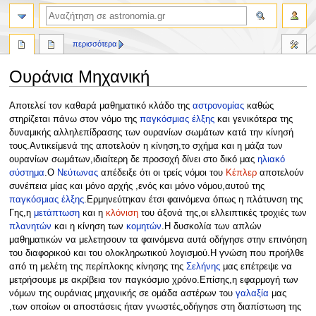
αναζήτηση
περισσότερα
Ουράνια Μηχανική
Πήδηση
Πήδηση
Αποτελεί τον καθαρά μαθηματικό κλάδο της
αστρονομίας
καθώς
στην
στην
στηρίζεται πάνω στον νόμο της
παγκόσμιας έλξης
και γενικότερα της
πλοήγηση
αναζήτηση
δυναμικής αλληλεπίδρασης των ουρανίων σωμάτων κατά την κίνησή
τους.Αντικείμενά της αποτελούν η κίνηση,το σχήμα και η μάζα των
ουρανίων σωμάτων,ιδιαίτερη δε προσοχή δίνει στο δικό μας
ηλιακό
σύστημα
.Ο
Νεύτωνας
απέδειξε ότι οι τρείς νόμοι του
Κέπλερ
αποτελούν
συνέπεια μίας και μόνο αρχής ,ενός και μόνο νόμου,αυτού της
παγκόσμιας έλξης
.Ερμηνεύτηκαν έτσι φαινόμενα όπως η πλάτυνση της
Γης,η
μετάπτωση
και η
κλόνιση
του άξονά της,οι ελλειπτικές τροχιές των
πλανητών
και η κίνηση των
κομητών
.Η δυσκολία των απλών
μαθηματικών να μελετησουν τα φαινόμενα αυτά οδήγησε στην επινόηση
του διαφορικού και του ολοκληρωτικού λογισμού.Η γνώση που προήλθε
από τη μελέτη της περίπλοκης κίνησης της
Σελήνης
μας επέτρεψε να
μετρήσουμε με ακρίβεια τον παγκόσμιο χρόνο.Επίσης,η εφαρμογή των
νόμων της ουράνιας μηχανικής σε ομάδα αστέρων του
γαλαξία
μας
,των οποίων οι αποστάσεις ήταν γνωστές,οδήγησε στη διαπίστωση της