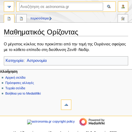
αναζήτηση
περισσότερα
Μαθηματικός Ορίζοντας
Πήδηση
Πήδηση
Ο μέγιστος κύκλος που προκύπτει από την τομή της Ουράνιας σφαίρας
στην
στην
με το κάθετο επίπεδο στη διεύθυνση Ζενίθ -Ναδίρ.
πλοήγηση
αναζήτηση
Κατηγορία
:
Αστρονομία
Μ
ενέργειες σελίδας
προσωπικά εργαλεία
πλοήγηση
σελίδα
δημιουργία
Αρχική σελίδα
ε
λογαριασμού
συζήτηση
Πρόσφατες αλλαγές
ν
σύνδεση
ανάγνωση
Τυχαία σελίδα
ο
προβολή
Βοήθεια για το MediaWiki
ύ
εργαλεία
κώδικα
ιστορικό
Τι
π
συνδέει
λ
εδώ
πλοήγηση
ο
Σχετικές
Αρχική
ή
αλλαγές
σελίδα
Ειδικές
γ
Πρόσφατες