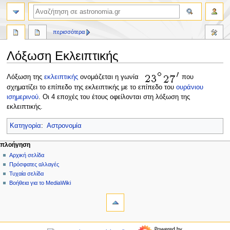
αναζήτηση
περισσότερα
Λόξωση Εκλειπτικής
Πήδηση
Πήδηση
Λόξωση της
εκλειπτικής
ονομάζεται η γωνία
που
στην
στην
σχηματίζει το επίπεδο της εκλειπτικής με το επίπεδο του
ουράνιου
πλοήγηση
αναζήτηση
ισημερινού
. Οι 4 εποχές του έτους οφείλονται στη λόξωση της
εκλειπτικής.
Κατηγορία
:
Αστρονομία
Μ
ενέργειες σελίδας
προσωπικά εργαλεία
πλοήγηση
σελίδα
δημιουργία
Αρχική σελίδα
ε
λογαριασμού
συζήτηση
Πρόσφατες αλλαγές
ν
σύνδεση
ανάγνωση
Τυχαία σελίδα
ο
προβολή
Βοήθεια για το MediaWiki
ύ
εργαλεία
κώδικα
ιστορικό
Τι
π
συνδέει
λ
εδώ
πλοήγηση
ο
Σχετικές