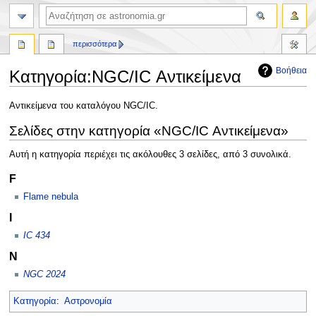
αναζήτηση
περισσότερα
Βοήθεια
Κατηγορία
:
NGC/IC Αντικείμενα
Πήδηση
Πήδηση
Αντικείμενα του καταλόγου NGC/IC.
στην
στην
Σελίδες στην κατηγορία «NGC/IC Αντικείμενα»
πλοήγηση
αναζήτηση
Αυτή η κατηγορία περιέχει τις ακόλουθες 3 σελίδες, από 3 συνολικά.
F
Flame nebula
I
IC 434
N
NGC 2024
Κατηγορία
:
Αστρονομία