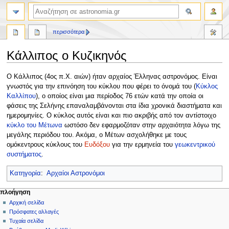
αναζήτηση
περισσότερα
Κάλλιπος ο Κυζικηνός
Πήδηση
Πήδηση
Ο Κάλλιπος (4ος π.Χ. αιών) ήταν αρχαίος Έλληνας αστρονόμος. Είναι
στην
στην
γνωστός για την επινόηση του κύκλου που φέρει το όνομά του (
Κύκλος
πλοήγηση
αναζήτηση
Καλλίπου
), ο οποίος είναι μια περίοδος 76 ετών κατά την οποία οι
φάσεις της Σελήνης επαναλαμβάνονται στα ίδια χρονικά διαστήματα και
ημερομηνίες. Ο κύκλος αυτός είναι και πιο ακριβής από τον αντίστοιχο
κύκλο του Μέτωνα
ωστόσο δεν εφαρμοζόταν στην αρχαιότητα λόγω της
μεγάλης περιόδου του. Ακόμα, ο Μέτων ασχολήθηκε με τους
ομόκεντρους κύκλους του
Ευδόξου
για την ερμηνεία του
γεωκεντρικού
συστήματος
.
Κατηγορία
:
Αρχαίοι Αστρονόμοι
Μ
ενέργειες σελίδας
προσωπικά εργαλεία
πλοήγηση
σελίδα
δημιουργία
Αρχική σελίδα
ε
λογαριασμού
συζήτηση
Πρόσφατες αλλαγές
ν
σύνδεση
ανάγνωση
Τυχαία σελίδα
ο