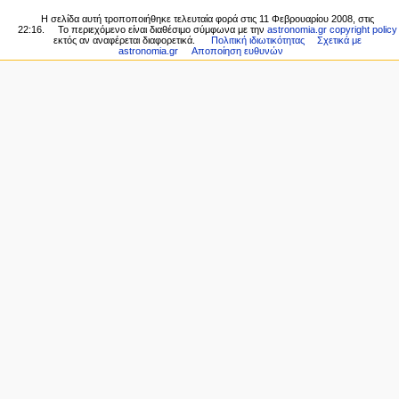
Ειδικές
γ
Πρόσφατες
Η σελίδα αυτή τροποποιήθηκε τελευταία φορά στις 11 Φεβρουαρίου 2008, στις
σελίδες
η
22:16.
Το περιεχόμενο είναι διαθέσιμο σύμφωνα με την
astronomia.gr copyright policy
αλλαγές
Εκτυπώσιμη
εκτός αν αναφέρεται διαφορετικά.
Πολιτική ιδιωτικότητας
Σχετικά με
Τυχαία
σ
astronomia.gr
Αποποίηση ευθυνών
έκδοση
σελίδα
η
Σταθερός
Βοήθεια
σύνδεσμος
ς
για
Πληροφορίες
το
σελίδας
MediaWiki