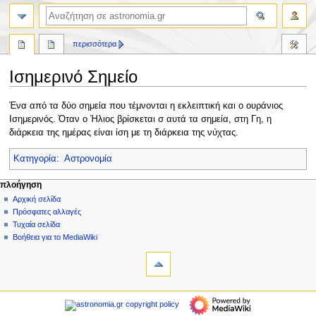
αναζήτηση
περισσότερα
Ισημερινό Σημείο
Πήδηση
Πήδηση
Ένα από τα δύο σημεία που τέμνονται η εκλειπτική και ο ουράνιος
στην
στην
Ισημερινός. Όταν ο Ήλιος βρίσκεται σ αυτά τα σημεία, στη Γη, η
πλοήγηση
αναζήτηση
διάρκεια της ημέρας είναι ίση με τη διάρκεια της νύχτας.
Κατηγορία
:
Αστρονομία
Μ
ενέργειες σελίδας
προσωπικά εργαλεία
πλοήγηση
σελίδα
δημιουργία
Αρχική σελίδα
ε
λογαριασμού
συζήτηση
Πρόσφατες αλλαγές
ν
σύνδεση
ανάγνωση
Τυχαία σελίδα
ο
προβολή
Βοήθεια για το MediaWiki
ύ
εργαλεία
κώδικα
ιστορικό
Τι
π
συνδέει
λ
εδώ
πλοήγηση
ο
Σχετικές
Αρχική
ή
αλλαγές
σελίδα