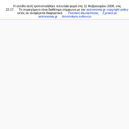
Ειδικές
γ
Πρόσφατες
Η σελίδα αυτή τροποποιήθηκε τελευταία φορά στις 11 Φεβρουαρίου 2008, στις
σελίδες
η
22:17.
Το περιεχόμενο είναι διαθέσιμο σύμφωνα με την
astronomia.gr copyright policy
αλλαγές
Εκτυπώσιμη
εκτός αν αναφέρεται διαφορετικά.
Πολιτική ιδιωτικότητας
Σχετικά με
Τυχαία
σ
astronomia.gr
Αποποίηση ευθυνών
έκδοση
σελίδα
η
Σταθερός
Βοήθεια
σύνδεσμος
ς
για
Πληροφορίες
το
σελίδας
MediaWiki