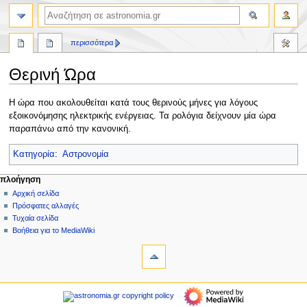
αναζήτηση
περισσότερα
Θερινή Ώρα
Πήδηση
Πήδηση
Η ώρα που ακολουθείται κατά τους θερινούς μήνες για λόγους
στην
στην
εξοικονόμησης ηλεκτρικής ενέργειας. Τα ρολόγια δείχνουν μία ώρα
πλοήγηση
αναζήτηση
παραπάνω από την κανονική.
Κατηγορία
:
Αστρονομία
Μ
ενέργειες σελίδας
προσωπικά εργαλεία
πλοήγηση
σελίδα
δημιουργία
Αρχική σελίδα
ε
λογαριασμού
συζήτηση
Πρόσφατες αλλαγές
ν
σύνδεση
ανάγνωση
Τυχαία σελίδα
ο
προβολή
Βοήθεια για το MediaWiki
ύ
εργαλεία
κώδικα
ιστορικό
Τι
π
συνδέει
λ
εδώ
πλοήγηση
ο
Σχετικές
Αρχική
ή
αλλαγές
σελίδα