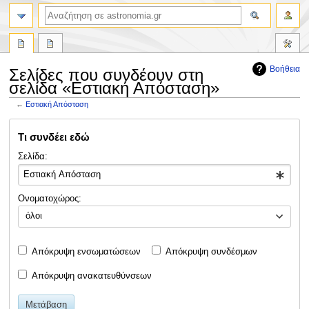
αναζήτηση
Βοήθεια
Σελίδες που συνδέουν στη
σελίδα «Εστιακή Απόσταση»
←
Εστιακή Απόσταση
Πήδηση
Πήδηση
Τι συνδέει εδώ
στην
στην
πλοήγηση
αναζήτηση
Σελίδα:
Ονοματοχώρος:
όλοι
Απόκρυψη ενσωματώσεων
Απόκρυψη συνδέσμων
Απόκρυψη ανακατευθύνσεων
Μετάβαση