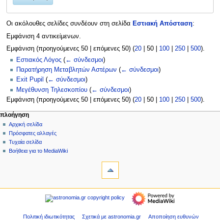
Οι ακόλουθες σελίδες συνδέουν στη σελίδα
Εστιακή Απόσταση
:
Εμφάνιση 4 αντικείμενων.
Εμφάνιση (
προηγούμενες 50
|
επόμενες 50
) (
20
|
50
|
100
|
250
|
500
).
Εστιακός Λόγος
(
← σύνδεσμοι
)
Παρατήρηση Μεταβλητών Αστέρων
(
← σύνδεσμοι
)
Exit Pupil
(
← σύνδεσμοι
)
Μεγέθυνση Τηλεσκοπίου
(
← σύνδεσμοι
)
Εμφάνιση (
προηγούμενες 50
|
επόμενες 50
) (
20
|
50
|
100
|
250
|
500
).
Μ
ενέργειες σελίδας
προσωπικά εργαλεία
πλοήγηση
σελίδα
δημιουργία
Αρχική σελίδα
ε
λογαριασμού
συζήτηση
Πρόσφατες αλλαγές
ν
σύνδεση
ανάγνωση
Τυχαία σελίδα
ο
προβολή
Βοήθεια για το MediaWiki
ύ
εργαλεία
κώδικα
ιστορικό
Ειδικές
π
σελίδες
λ
Εκτυπώσιμη
πλοήγηση
ο
έκδοση
Αρχική
ή
σελίδα
γ
Πρόσφατες
Πολιτική ιδιωτικότητας
Σχετικά με astronomia.gr
Αποποίηση ευθυνών