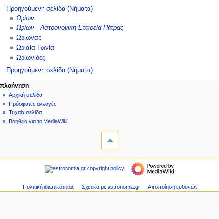
Προηγούμενη σελίδα (Νήματα)
Ωρίων
Ωρίων - Αστρονομική Εταιρεία Πάτρας
Ωρίωνας
Ωριαία Γωνία
Ωριωνίδες
Προηγούμενη σελίδα (Νήματα)
Μ
ενέργειες σελίδας
προσωπικά εργαλεία
πλοήγηση
ειδική
δημιουργία
Αρχική σελίδα
ε
σελίδα
λογαριασμού
Πρόσφατες αλλαγές
ν
σύνδεση
Τυχαία σελίδα
ο
Βοήθεια για το MediaWiki
ύ
εργαλεία
Ειδικές
π
σελίδες
λ
Εκτυπώσιμη
πλοήγηση
ο
έκδοση
Αρχική
ή
σελίδα
γ
Πρόσφατες
Πολιτική ιδιωτικότητας
Σχετικά με astronomia.gr
Αποποίηση ευθυνών
η
αλλαγές
Τυχαία
σ
σελίδα
η