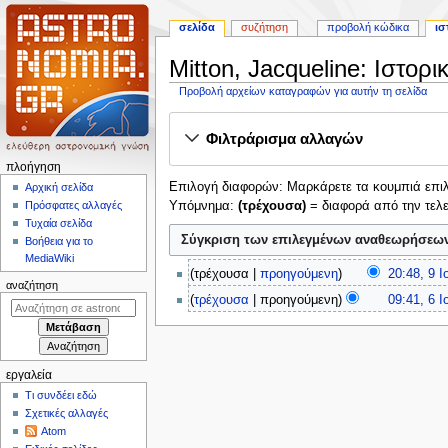
σελίδα
συζήτηση
προβολή κώδικα
ισ
Mitton, Jacqueline: Ιστο
Προβολή αρχείων καταγραφών για αυτήν τη σελίδα
Πήδηση
Πήδηση
Φιλτράρισμα αλλαγών
στην
στην
πλοήγηση
αναζήτηση
Μ
πλοήγηση
Επιλογή διαφορών: Μαρκάρετε τα κουμπιά επιλο
ε
Αρχική σελίδα
Υπόμνημα:
(τρέχουσα)
= διαφορά από την τελ
Πρόσφατες αλλαγές
ν
Τυχαία σελίδα
ο
Βοήθεια για το
ύ
MediaWiki
9
τρέχουσα
προηγούμενη
20:48, 9 Ι
π
Ι
αναζήτηση
Χ
6
λ
τρέχουσα
προηγούμενη
09:41, 6 Ι
ο
ω
Ι
ο
υ
ρ
ο
ή
λ
ί
υ
ί
γ
ς
λ
εργαλεία
ο
η
σ
ί
Τι συνδέει εδώ
υ
ύ
ο
σ
Σχετικές αλλαγές
2
ν
υ
η
Atom
0
ο
2