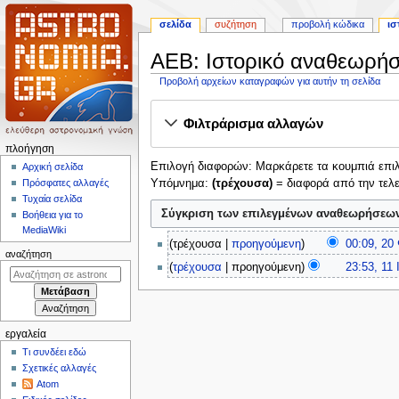
σελίδα
συζήτηση
προβολή κώδικα
ισ
AEB: Ιστορικό αναθεωρή
Προβολή αρχείων καταγραφών για αυτήν τη σελίδα
Πήδηση
Πήδηση
Φιλτράρισμα αλλαγών
στην
στην
πλοήγηση
αναζήτηση
Μ
πλοήγηση
Επιλογή διαφορών: Μαρκάρετε τα κουμπιά επιλο
ε
Αρχική σελίδα
Υπόμνημα:
(τρέχουσα)
= διαφορά από την τελ
Πρόσφατες αλλαγές
ν
Τυχαία σελίδα
ο
Βοήθεια για το
ύ
MediaWiki
2
τρέχουσα
προηγούμενη
00:09, 20
π
0
αναζήτηση
Χ
1
λ
τρέχουσα
προηγούμενη
23:53, 11
Φ
ω
1
Χ
ο
ε
ρ
Ι
ω
ή
β
ί
α
ρ
ρ
γ
ς
ν
ί
εργαλεία
ο
η
σ
ο
ς
Τι συνδέει εδώ
υ
ύ
υ
σ
σ
Σχετικές αλλαγές
α
ν
α
η
Atom
ύ
ρ
ο
ρ