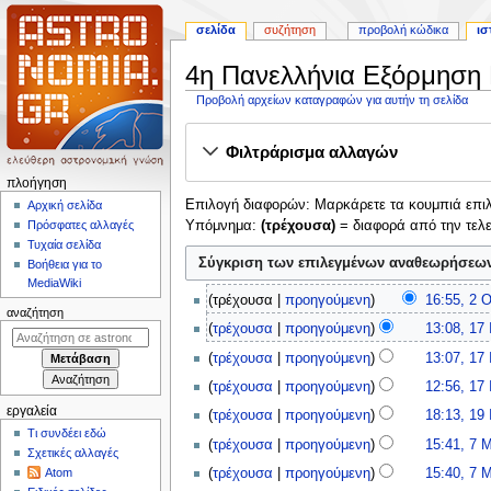
σελίδα
συζήτηση
προβολή κώδικα
ισ
4η Πανελλήνια Εξόρμηση
Προβολή αρχείων καταγραφών για αυτήν τη σελίδα
Πήδηση
Πήδηση
Φιλτράρισμα αλλαγών
στην
στην
πλοήγηση
αναζήτηση
Μ
πλοήγηση
Επιλογή διαφορών: Μαρκάρετε τα κουμπιά επιλο
ε
Αρχική σελίδα
Υπόμνημα:
(τρέχουσα)
= διαφορά από την τελ
Πρόσφατες αλλαγές
ν
Τυχαία σελίδα
ο
Βοήθεια για το
ύ
MediaWiki
2
τρέχουσα
προηγούμενη
16:55, 2 
π
Ο
αναζήτηση
Χ
1
λ
τρέχουσα
προηγούμενη
13:08, 17 
κ
ω
7
Χ
ο
τ
τρέχουσα
προηγούμενη
13:07, 17 
ρ
Ι
ω
ή
ω
Χ
ί
ο
τρέχουσα
προηγούμενη
12:56, 17 
ρ
β
ω
γ
ς
υ
Χ
1
ί
εργαλεία
τρέχουσα
προηγούμενη
18:13, 19 
ρ
ρ
η
σ
λ
ω
9
ς
Τι συνδέει εδώ
Χ
7
ί
ί
τρέχουσα
προηγούμενη
15:41, 7 
ύ
ί
σ
ρ
Ι
σ
Σχετικές αλλαγές
ω
Μ
ο
ς
Χ
ν
ο
ί
ο
η
τρέχουσα
προηγούμενη
15:40, 7 
Atom
ύ
ρ
α
υ
σ
ω
ο
υ
ς