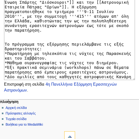
Επιστροφή στη σελίδα
4η Πανελλήνια Εξόρμηση Ερασιτεχνών
Αστρονόμων
.
Μ
ενέργειες σελίδας
προσωπικά εργαλεία
πλοήγηση
σελίδα
δημιουργία
Αρχική σελίδα
ε
λογαριασμού
συζήτηση
Πρόσφατες αλλαγές
ν
σύνδεση
ανάγνωση
Τυχαία σελίδα
ο
προβολή
Βοήθεια για το MediaWiki
ύ
εργαλεία
κώδικα
ιστορικό
Τι
π