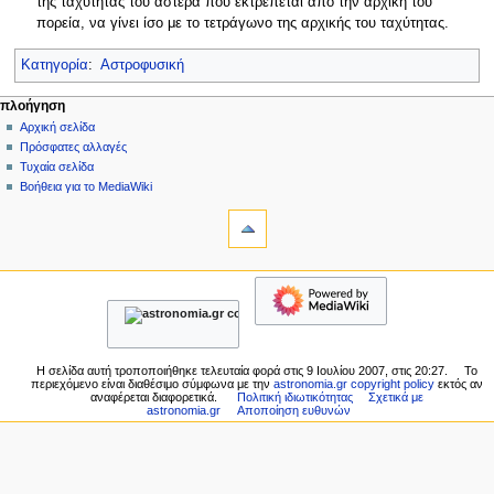
της ταχύτητας του αστέρα που εκτρέπεται από την αρχική του
πορεία, να γίνει ίσο με το τετράγωνο της αρχικής του ταχύτητας.
Κατηγορία
:
Αστροφυσική
Μ
ενέργειες σελίδας
προσωπικά εργαλεία
πλοήγηση
σελίδα
δημιουργία
Αρχική σελίδα
ε
λογαριασμού
συζήτηση
Πρόσφατες αλλαγές
ν
σύνδεση
ανάγνωση
Τυχαία σελίδα
ο
προβολή
Βοήθεια για το MediaWiki
ύ
εργαλεία
κώδικα
ιστορικό
Τι
π
συνδέει
λ
εδώ
πλοήγηση
ο
Σχετικές
Αρχική
ή
αλλαγές
σελίδα
Ειδικές
γ
Πρόσφατες
σελίδες
η
αλλαγές
Εκτυπώσιμη
Τυχαία
σ
Η σελίδα αυτή τροποποιήθηκε τελευταία φορά στις 9 Ιουλίου 2007, στις 20:27.
Το
έκδοση
περιεχόμενο είναι διαθέσιμο σύμφωνα με την
astronomia.gr copyright policy
εκτός αν
σελίδα
η
Σταθερός
αναφέρεται διαφορετικά.
Πολιτική ιδιωτικότητας
Σχετικά με
Βοήθεια
astronomia.gr
Αποποίηση ευθυνών
σύνδεσμος
ς
για
Πληροφορίες
το
σελίδας
MediaWiki