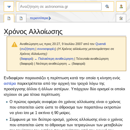
αναζήτηση
περισσότερα
Χρόνος Αλλοίωσης
Αναθεώρηση ως προς 20:27, 9 Ιουλίου 2007 από τον
Quendi
(
συζήτηση
|
συνεισφορές
)
(Η Χρόνος αλλοίωσης μετονομάστηκε σε
Χρόνος Αλλοίωσης)
(
διαφορά
)
← Παλαιότερη αναθεώρηση
| Τελευταία αναθεώρηση
(διαφορά) | Νεότερη αναθεώρηση → (διαφορά)
Πήδηση
Πήδηση
Ενδιαφέρον παρουσιάζει η περίπτωση κατά την οποία η κίνηση ενός
στην
στην
αστέρα
παρεκτρέπεται από την αρχική του τροχιά λόγω της
πλοήγηση
αναζήτηση
προσέγγισης άλλου ή άλλων αστέρων. Υπάρχουν δύο ορισμοί οι οποίοι
ισχύουν σε μια τέτοια περίπτωση:
Ο πρώτος ορισμός αναφέρει ότι χρόνος αλλοίωσης είναι ο χρόνος
που απαιτείται ώστε ώστε το άθροισμα των παραπάνω εκτροπών
να γίνει ίσο με 1 ακτίνιο ή 90 μοίρες.
Σύμφωνα με τον δεύτερο ορισμό, χρόνος αλλοίωσης είναι ο χρόνος
που απαιτείται ώστε το άθροισμα των τετραγώνων των μεταβολών