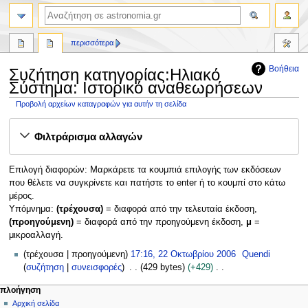
αναζήτηση
περισσότερα
Βοήθεια
Συζήτηση κατηγορίας:Ηλιακό
Σύστημα: Ιστορικό αναθεωρήσεων
Προβολή αρχείων καταγραφών για αυτήν τη σελίδα
Πήδηση
Πήδηση
Φιλτράρισμα αλλαγών
στην
στην
πλοήγηση
αναζήτηση
Επιλογή διαφορών: Μαρκάρετε τα κουμπιά επιλογής των εκδόσεων
που θέλετε να συγκρίνετε και πατήστε το enter ή το κουμπί στο κάτω
μέρος.
Υπόμνημα:
(τρέχουσα)
= διαφορά από την τελευταία έκδοση,
(προηγούμενη)
= διαφορά από την προηγούμενη έκδοση,
μ
=
μικροαλλαγή.
2
τρέχουσα
προηγούμενη
17:16, 22 Οκτωβρίου 2006
Quendi
2
συζήτηση
συνεισφορές
429 bytes
+429
Ο
Χ
Μ
ενέργειες σελίδας
προσωπικά εργαλεία
πλοήγηση
κ
ω
κατηγορία
δημιουργία
Αρχική σελίδα
ε
τ
ρ