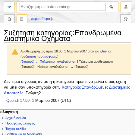
αναζήτηση
περισσότερα
Συζήτηση κατηγορίας
:
Επανδρωμένα
Διαστημικά Οχήματα
Αναθεώρηση ως προς 18:00, 1 Μαρτίου 2007 από τον
Quendi
(
συζήτηση
|
συνεισφορές
)
(
διαφορά
)
← Παλαιότερη αναθεώρηση
| Τελευταία αναθεώρηση
(διαφορά) | Νεότερη αναθεώρηση → (διαφορά)
Πήδηση
Πήδηση
Δεν είμαι σίγουρος αν αυτή η κατηγορία πρέπει να μείνει όπως έχει ή
στην
στην
να μπει σαν υποκατηγορία στην
Κατηγορία:Επανδρωμένες Διαστημικές
πλοήγηση
αναζήτηση
Αποστολές
. Γνώμες?
--
Quendi
17:59, 1 Μαρτίου 2007 (UTC)
Μ
ενέργειες σελίδας
προσωπικά εργαλεία
πλοήγηση
κατηγορία
δημιουργία
Αρχική σελίδα
ε
λογαριασμού
συζήτηση
Πρόσφατες αλλαγές
ν
σύνδεση
ανάγνωση
Τυχαία σελίδα
ο
προβολή
Βοήθεια για το MediaWiki