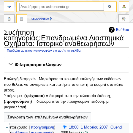
αναζήτηση
περισσότερα
Βοήθεια
Συζήτηση
κατηγορίας:Επανδρωμένα Διαστημικά
Οχήματα: Ιστορικό αναθεωρήσεων
Προβολή αρχείων καταγραφών για αυτήν τη σελίδα
Πήδηση
Πήδηση
Φιλτράρισμα αλλαγών
στην
στην
πλοήγηση
αναζήτηση
Επιλογή διαφορών: Μαρκάρετε τα κουμπιά επιλογής των εκδόσεων
που θέλετε να συγκρίνετε και πατήστε το enter ή το κουμπί στο κάτω
μέρος.
Υπόμνημα:
(τρέχουσα)
= διαφορά από την τελευταία έκδοση,
(προηγούμενη)
= διαφορά από την προηγούμενη έκδοση,
μ
=
μικροαλλαγή.
1
τρέχουσα
προηγούμενη
18:00, 1 Μαρτίου 2007
Quendi
Μ
συζήτηση
συνεισφορές
355 bytes
+2