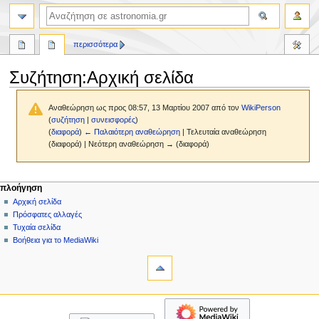
αναζήτηση
περισσότερα
Συζήτηση
:
Αρχική σελίδα
Αναθεώρηση ως προς 08:57, 13 Μαρτίου 2007 από τον
WikiPerson
(
συζήτηση
|
συνεισφορές
)
(
διαφορά
)
← Παλαιότερη αναθεώρηση
| Τελευταία αναθεώρηση
(διαφορά) | Νεότερη αναθεώρηση → (διαφορά)
Πήδηση
Πήδηση
Μ
ενέργειες σελίδας
προσωπικά εργαλεία
πλοήγηση
στην
στην
κύρια
δημιουργία
Αρχική σελίδα
ε
πλοήγηση
αναζήτηση
σελίδα
λογαριασμού
Πρόσφατες αλλαγές
ν
συζήτηση
σύνδεση
Τυχαία σελίδα
ο
ανάγνωση
Βοήθεια για το MediaWiki
ύ
εργαλεία
προβολή
κώδικα
Τι
π
ιστορικό
συνδέει
λ
εδώ
πλοήγηση
ο
Σχετικές
Αρχική
ή
αλλαγές