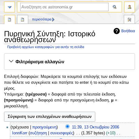
αναζήτηση
περισσότερα
Βοήθεια
Πυρηνική Σύντηξη: Ιστορικό
αναθεωρήσεων
Προβολή αρχείων καταγραφών για αυτήν τη σελίδα
Πήδηση
Πήδηση
Φιλτράρισμα αλλαγών
στην
στην
πλοήγηση
αναζήτηση
Επιλογή διαφορών: Μαρκάρετε τα κουμπιά επιλογής των εκδόσεων
που θέλετε να συγκρίνετε και πατήστε το enter ή το κουμπί στο κάτω
μέρος.
Υπόμνημα:
(τρέχουσα)
= διαφορά από την τελευταία έκδοση,
(προηγούμενη)
= διαφορά από την προηγούμενη έκδοση,
μ
=
μικροαλλαγή.
1
τρέχουσα
προηγούμενη
11:39, 13 Οκτωβρίου 2006
3
IonnKorr
συζήτηση
συνεισφορές
1.357 bytes
+10
Ο
Χ