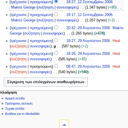
1
τρέχουσα
προηγούμενη
18:27, 12 Σεπτεμβρίου 2006
κ
ω
2
Makris George
συζήτηση
συνεισφορές
1.347 bytes
+80
τ
ρ
Σ
Χ
ω
τρέχουσα
προηγούμενη
18:17, 12 Σεπτεμβρίου 2006
ί
ε
ω
β
Makris George
συζήτηση
συνεισφορές
1.267 bytes
+2
ς
π
ρ
ρ
Χ
2
σ
τ
τρέχουσα
προηγούμενη
20:42, 29 Αυγούστου 2006
Makris
ί
ί
ω
9
ύ
ε
George
συζήτηση
συνεισφορές
1.265 bytes
+678
ς
ο
ρ
Α
ν
μ
Χ
σ
τρέχουσα
προηγούμενη
18:27, 29 Αυγούστου 2006
Heal
υ
ί
υ
ο
β
ω
ύ
συζήτηση
συνεισφορές
μ
587 bytes
+2
2
ς
γ
ψ
ρ
ρ
ν
Χ
0
σ
ο
τρέχουσα
προηγούμενη
18:26, 29 Αυγούστου 2006
Heal
η
ί
ί
ο
ω
0
ύ
ύ
συζήτηση
συνεισφορές
585 bytes
+45
ε
ο
ς
ψ
ρ
6
ν
σ
Χ
π
υ
σ
τρέχουσα
προηγούμενη
08:47, 29 Αυγούστου 2006
Heal
η
ί
ο
τ
ω
ε
2
ύ
συζήτηση
συνεισφορές
540 bytes
+540
ε
ς
ψ
ο
ρ
ξ
0
ν
Χ
π
σ
η
υ
ί
ε
0
ο
ω
ε
ύ
ε
2
ς
ρ
6
ψ
ρ
ξ
ν
π
0
σ
γ
Μ
ενέργειες σελίδας
προσωπικά εργαλεία
η
πλοήγηση
ί
ε
ο
ε
0
ύ
α
σελίδα
δημιουργία
ε
Αρχική σελίδα
ε
ς
ρ
ψ
ξ
6
ν
σ
λογαριασμού
συζήτηση
Πρόσφατες αλλαγές
π
σ
γ
ν
η
ε
ο
σύνδεση
ί
ανάγνωση
Τυχαία σελίδα
ε
ύ
α
ε
ο
ρ
ψ
προβολή
α
Βοήθεια για το MediaWiki
ξ
ν
σ
π
ύ
γ
εργαλεία
κώδικα
η
ς
ε
ο
ί
ε
α
ιστορικό
Τι
π
ε
ρ
ψ
α
ξ