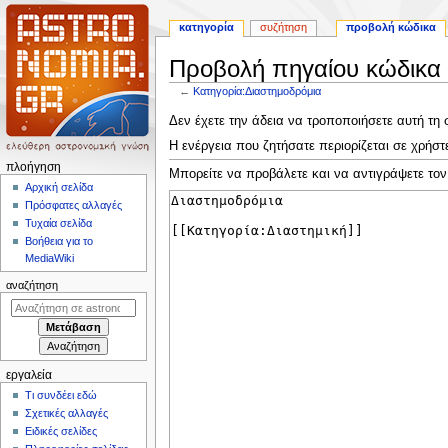
κατηγορία
συζήτηση
προβολή κώδικα
Προβολή πηγαίου κώδικα 
←
Κατηγορία:Διαστημοδρόμια
Πήδηση
Πήδηση
Δεν έχετε την άδεια να τροποποιήσετε αυτή τη 
στην
στην
Η ενέργεια που ζητήσατε περιορίζεται σε χρήσ
πλοήγηση
αναζήτηση
Μ
πλοήγηση
Μπορείτε να προβάλετε και να αντιγράψετε τον
ε
Αρχική σελίδα
Πρόσφατες αλλαγές
ν
Τυχαία σελίδα
ο
Βοήθεια για το
ύ
MediaWiki
π
αναζήτηση
λ
ο
ή
γ
εργαλεία
η
Τι συνδέει εδώ
σ
Σχετικές αλλαγές
η
Ειδικές σελίδες