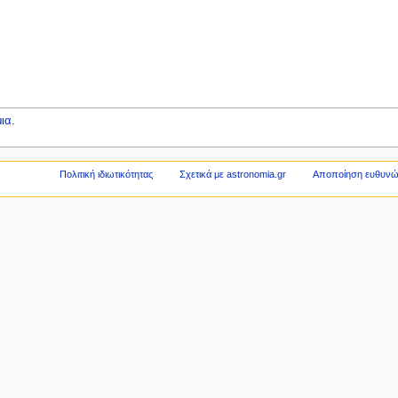
ια
.
Πολιτική ιδιωτικότητας
Σχετικά με astronomia.gr
Αποποίηση ευθυν