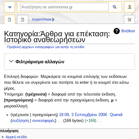
αναζήτηση
περισσότερα
Βοήθεια
Κατηγορία:Άρθρα για επέκταση:
Ιστορικό αναθεωρήσεων
Προβολή αρχείων καταγραφών για αυτήν τη σελίδα
Πήδηση
Πήδηση
Φιλτράρισμα αλλαγών
στην
στην
πλοήγηση
αναζήτηση
Επιλογή διαφορών: Μαρκάρετε τα κουμπιά επιλογής των εκδόσεων
που θέλετε να συγκρίνετε και πατήστε το enter ή το κουμπί στο κάτω
μέρος.
Υπόμνημα:
(τρέχουσα)
= διαφορά από την τελευταία έκδοση,
(προηγούμενη)
= διαφορά από την προηγούμενη έκδοση,
μ
=
μικροαλλαγή.
3
τρέχουσα
προηγούμενη
18:09, 3 Σεπτεμβρίου 2006
Quendi
Σ
συζήτηση
συνεισφορές
169 bytes
+169
ε
Χ
Μ
ενέργειες σελίδας
προσωπικά εργαλεία
πλοήγηση
π
ω
κατηγορία
δημιουργία
Αρχική σελίδα
ε
τ
ρ