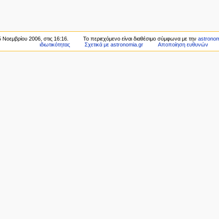
 Νοεμβρίου 2006, στις 16:16.
Το περιεχόμενο είναι διαθέσιμο σύμφωνα με την
astronom
ιδιωτικότητας
Σχετικά με astronomia.gr
Αποποίηση ευθυνών