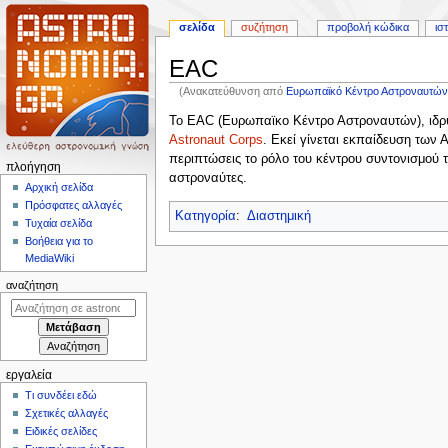
σελίδα
συζήτηση
προβολή κώδικα
ισ
EAC
(Ανακατεύθυνση από
Ευρωπαϊκό Kέντρο Αστροναυτώ
Πήδηση
Πήδηση
Το EAC (Ευρωπαϊκο Κέντρο Αστροναυτών), ιδρύ
στην
στην
Astronaut Corps
. Εκεί γίνεται εκπαίδευση τω
πλοήγηση
αναζήτηση
περιπτώσεις το ρόλο του κέντρου συντονισμού
Μ
πλοήγηση
αστροναύτες.
ε
Αρχική σελίδα
Πρόσφατες αλλαγές
ν
Κατηγορία
:
Διαστημική
Τυχαία σελίδα
ο
Βοήθεια για το
ύ
MediaWiki
π
αναζήτηση
λ
ο
ή
γ
εργαλεία
η
Τι συνδέει εδώ
σ
Σχετικές αλλαγές
η
Ειδικές σελίδες